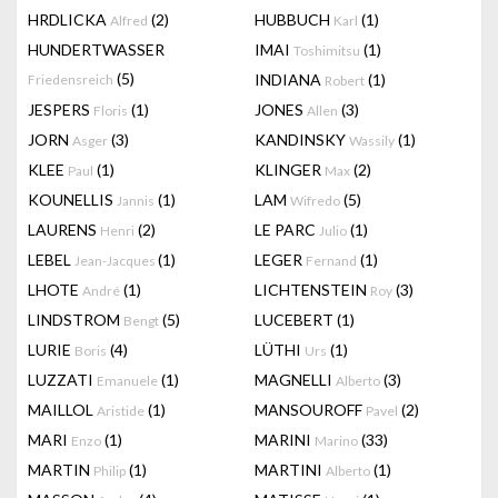
HRDLICKA
(2)
HUBBUCH
(1)
Alfred
Karl
HUNDERTWASSER
IMAI
(1)
Toshimitsu
(5)
INDIANA
(1)
Friedensreich
Robert
JESPERS
(1)
JONES
(3)
Floris
Allen
JORN
(3)
KANDINSKY
(1)
Asger
Wassily
KLEE
(1)
KLINGER
(2)
Paul
Max
KOUNELLIS
(1)
LAM
(5)
Jannis
Wifredo
LAURENS
(2)
LE PARC
(1)
Henri
Julio
LEBEL
(1)
LEGER
(1)
Jean-Jacques
Fernand
LHOTE
(1)
LICHTENSTEIN
(3)
André
Roy
LINDSTROM
(5)
LUCEBERT
(1)
Bengt
LURIE
(4)
LÜTHI
(1)
Boris
Urs
LUZZATI
(1)
MAGNELLI
(3)
Emanuele
Alberto
MAILLOL
(1)
MANSOUROFF
(2)
Aristide
Pavel
MARI
(1)
MARINI
(33)
Enzo
Marino
MARTIN
(1)
MARTINI
(1)
Philip
Alberto