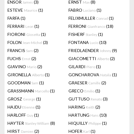
ENSOR
(3)
ERNST
(8)
James
Max
ESTEVE
(1)
FABRO
(1)
Maurice
Luciano
FARFA
(1)
FELIXMULLER
(1)
Conrad
FERRARI
(1)
FERRONI
(18)
Leon
Gianfranco
FIORONI
(1)
FISHERF
(1)
Giosetta
Stanley
FOLON
(3)
FONTANA
(10)
Jean-Michel
Lucio
FRANCIS
(2)
FRIEDLAENDER
(9)
Sam
Johnny
FUCHS
(2)
GIACOMETTI
(2)
Ernst
Alberto
GIAVINO
(2)
GILARDI
(1)
Mario
Piero
GIRONELLA
(1)
GONCHAROVA
(1)
Alberto
Natalia
GOODMAN
(1)
GRAESER
(2)
Sam
Camille
GRASSMANN
(1)
GRECO
(1)
Marcello
Emilio
GROSZ
(1)
GUTTUSO
(3)
George
Renato
HAJDU
(1)
HARING
(2)
Etienne
Keith
HARLOFF
(1)
HARTUNG
(10)
Guy
Hans
HAYTER
(8)
HIQUILLY
(1)
Stanley William
Philippe
HIRST
(2)
HOFER
(1)
Damien
Karl