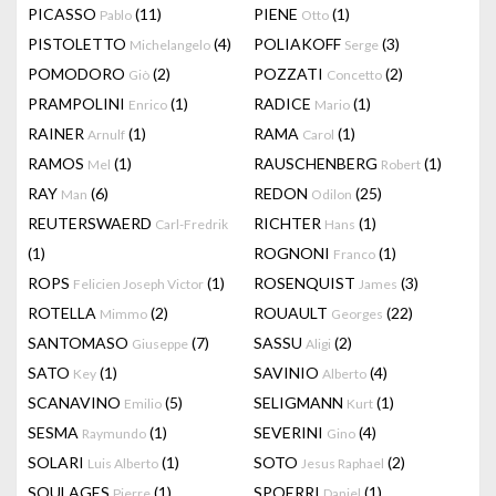
PICASSO
(11)
PIENE
(1)
Pablo
Otto
PISTOLETTO
(4)
POLIAKOFF
(3)
Michelangelo
Serge
POMODORO
(2)
POZZATI
(2)
Giò
Concetto
PRAMPOLINI
(1)
RADICE
(1)
Enrico
Mario
RAINER
(1)
RAMA
(1)
Arnulf
Carol
RAMOS
(1)
RAUSCHENBERG
(1)
Mel
Robert
RAY
(6)
REDON
(25)
Man
Odilon
REUTERSWAERD
RICHTER
(1)
Carl-Fredrik
Hans
(1)
ROGNONI
(1)
Franco
ROPS
(1)
ROSENQUIST
(3)
Felicien Joseph Victor
James
ROTELLA
(2)
ROUAULT
(22)
Mimmo
Georges
SANTOMASO
(7)
SASSU
(2)
Giuseppe
Aligi
SATO
(1)
SAVINIO
(4)
Key
Alberto
SCANAVINO
(5)
SELIGMANN
(1)
Emilio
Kurt
SESMA
(1)
SEVERINI
(4)
Raymundo
Gino
SOLARI
(1)
SOTO
(2)
Luis Alberto
Jesus Raphael
SOULAGES
(1)
SPOERRI
(1)
Pierre
Daniel