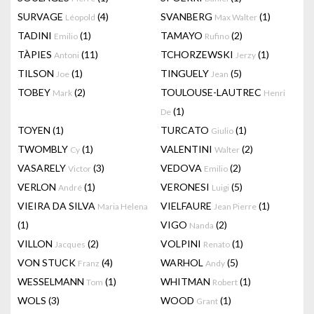
SURVAGE
(4)
SVANBERG
(1)
Léopold
Max Walter
TADINI
(1)
TAMAYO
(2)
Emilio
Rufino
TÀPIES
(11)
TCHORZEWSKI
(1)
Antoni
Jerzy
TILSON
(1)
TINGUELY
(5)
Joe
Jean
TOBEY
(2)
TOULOUSE-LAUTREC
Mark
Henri
(1)
De
TOYEN
(1)
TURCATO
(1)
Giulio
TWOMBLY
(1)
VALENTINI
(2)
Cy
Walter
VASARELY
(3)
VEDOVA
(2)
Victor
Emilio
VERLON
(1)
VERONESI
(5)
André
Luigi
VIEIRA DA SILVA
VIELFAURE
(1)
Maria Helena
Jean Pierre
(1)
VIGO
(2)
Nanda
VILLON
(2)
VOLPINI
(1)
Jacques
Renato
VON STUCK
(4)
WARHOL
(5)
Franz
Andy
WESSELMANN
(1)
WHITMAN
(1)
Tom
Robert
WOLS
(3)
WOOD
(1)
Grant