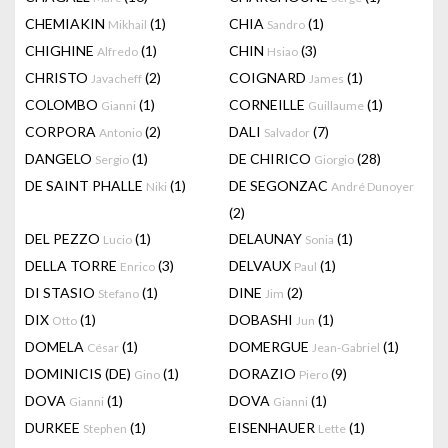
CHEMIAKIN
(1)
CHIA
(1)
Mikhail
Sandro
CHIGHINE
(1)
CHIN
(3)
Alfredo
Hsiao
CHRISTO
(2)
COIGNARD
(1)
Javacheff
James
COLOMBO
(1)
CORNEILLE
(1)
Gianni
Guillaume
CORPORA
(2)
DALI
(7)
Antonio
Salvador
DANGELO
(1)
DE CHIRICO
(28)
Sergio
Giorgio
DE SAINT PHALLE
(1)
DE SEGONZAC
Niki
André Dunoyer
(2)
DEL PEZZO
(1)
DELAUNAY
(1)
Lucio
Sonia
DELLA TORRE
(3)
DELVAUX
(1)
Enrico
Paul
DI STASIO
(1)
DINE
(2)
Stefano
Jim
DIX
(1)
DOBASHI
(1)
Otto
Jun
DOMELA
(1)
DOMERGUE
(1)
César
Jean-Gabriel
DOMINICIS (DE)
(1)
DORAZIO
(9)
Gino
Piero
DOVA
(1)
DOVA
(1)
Gianni
Gianni
DURKEE
(1)
EISENHAUER
(1)
Stephen
Lette