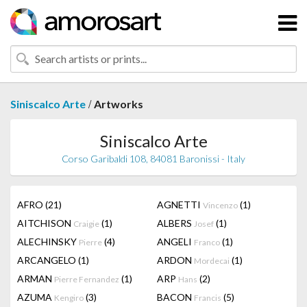
/
Siniscalco Arte
Artworks
Siniscalco Arte
Corso Garibaldi 108, 84081 Baronissi - Italy
AFRO
(21)
AGNETTI
(1)
Vincenzo
AITCHISON
(1)
ALBERS
(1)
Craigie
Josef
ALECHINSKY
(4)
ANGELI
(1)
Pierre
Franco
ARCANGELO
(1)
ARDON
(1)
Mordecai
ARMAN
(1)
ARP
(2)
Pierre Fernandez
Hans
AZUMA
(3)
BACON
(5)
Kengiro
Francis