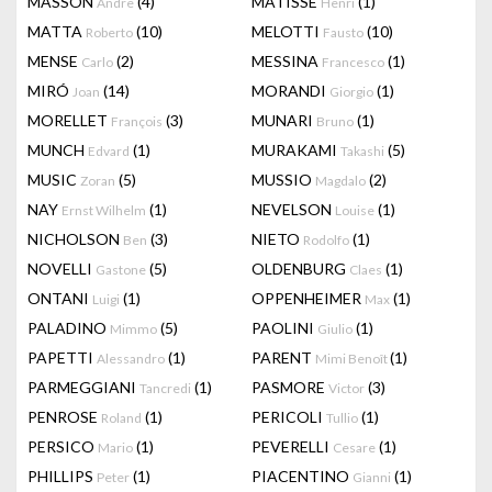
MASSON
(4)
MATISSE
(1)
Andre
Henri
MATTA
(10)
MELOTTI
(10)
Roberto
Fausto
MENSE
(2)
MESSINA
(1)
Carlo
Francesco
MIRÓ
(14)
MORANDI
(1)
Joan
Giorgio
MORELLET
(3)
MUNARI
(1)
François
Bruno
MUNCH
(1)
MURAKAMI
(5)
Edvard
Takashi
MUSIC
(5)
MUSSIO
(2)
Zoran
Magdalo
NAY
(1)
NEVELSON
(1)
Ernst Wilhelm
Louise
NICHOLSON
(3)
NIETO
(1)
Ben
Rodolfo
NOVELLI
(5)
OLDENBURG
(1)
Gastone
Claes
ONTANI
(1)
OPPENHEIMER
(1)
Luigi
Max
PALADINO
(5)
PAOLINI
(1)
Mimmo
Giulio
PAPETTI
(1)
PARENT
(1)
Alessandro
Mimi Benoît
PARMEGGIANI
(1)
PASMORE
(3)
Tancredi
Victor
PENROSE
(1)
PERICOLI
(1)
Roland
Tullio
PERSICO
(1)
PEVERELLI
(1)
Mario
Cesare
PHILLIPS
(1)
PIACENTINO
(1)
Peter
Gianni