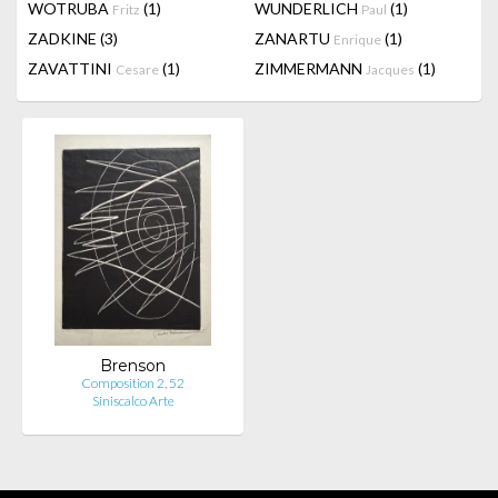
WOTRUBA
(1)
WUNDERLICH
(1)
Fritz
Paul
ZADKINE
(3)
ZANARTU
(1)
Enrique
ZAVATTINI
(1)
ZIMMERMANN
(1)
Cesare
Jacques
Brenson
Composition 2, 52
Siniscalco Arte