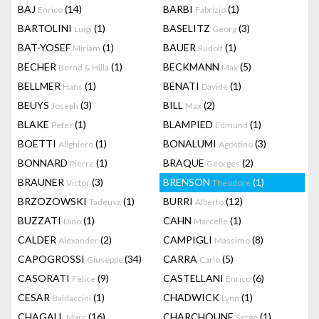
BAJ
(14)
BARBI
(1)
Enrico
Fabrizio
BARTOLINI
(1)
BASELITZ
(3)
Luigi
Georg
BAT-YOSEF
(1)
BAUER
(1)
Miriam
Rudolf
BECHER
(1)
BECKMANN
(5)
Bernd & Hilla
Max
BELLMER
(1)
BENATI
(1)
Hans
Davide
BEUYS
(3)
BILL
(2)
Joseph
Max
BLAKE
(1)
BLAMPIED
(1)
Peter
Edmund
BOETTI
(1)
BONALUMI
(3)
Alighiero
Agostino
BONNARD
(1)
BRAQUE
(2)
Pierre
Georges
BRAUNER
(3)
BRENSON
(1)
Victor
Theodore
BRZOZOWSKI
(1)
BURRI
(12)
Tadeusz
Alberto
BUZZATI
(1)
CAHN
(1)
Dino
Marcelle
CALDER
(2)
CAMPIGLI
(8)
Alexander
Massimo
CAPOGROSSI
(34)
CARRA
(5)
Giuseppe
Carlo
CASORATI
(9)
CASTELLANI
(6)
Felice
Enrico
CESAR
(1)
CHADWICK
(1)
Baldaccini
Lynn
CHAGALL
(16)
CHARCHOUNE
(1)
Marc
Serge