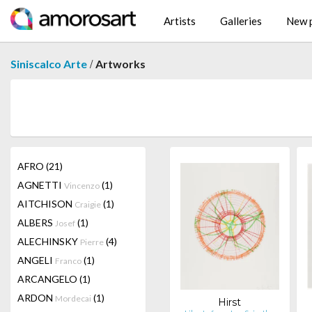
Artists
Galleries
New p
/
Siniscalco Arte
Artworks
AFRO
(21)
AGNETTI
(1)
Vincenzo
AITCHISON
(1)
Craigie
ALBERS
(1)
Josef
ALECHINSKY
(4)
Pierre
ANGELI
(1)
Franco
ARCANGELO
(1)
ARDON
(1)
Mordecai
Hirst