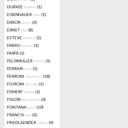
DURKEE
(1)
Stephen
EISENHAUER
(1)
Lette
ENSOR
(3)
James
ERNST
(8)
Max
ESTEVE
(1)
Maurice
FABRO
(1)
Luciano
FARFA
(1)
FELIXMULLER
(1)
Conrad
FERRARI
(1)
Leon
FERRONI
(18)
Gianfranco
FIORONI
(1)
Giosetta
FISHERF
(1)
Stanley
FOLON
(3)
Jean-Michel
FONTANA
(10)
Lucio
FRANCIS
(2)
Sam
FRIEDLAENDER
(9)
Johnny