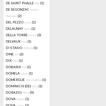
DE SAINT PHALLE
(1)
Niki
DE SEGONZAC
André
(2)
Dunoyer
DEL PEZZO
(1)
Lucio
DELAUNAY
(1)
Sonia
DELLA TORRE
(3)
Enrico
DELVAUX
(1)
Paul
DI STASIO
(1)
Stefano
DINE
(2)
Jim
DIX
(1)
Otto
DOBASHI
(1)
Jun
DOMELA
(1)
César
DOMERGUE
(1)
Jean-Gabriel
DOMINICIS (DE)
(1)
Gino
DORAZIO
(9)
Piero
DOVA
(1)
Gianni
DOVA
(1)
Gianni