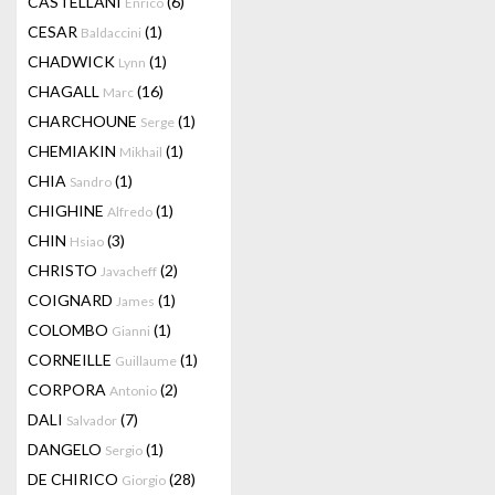
CASTELLANI
(6)
Enrico
CESAR
(1)
Baldaccini
CHADWICK
(1)
Lynn
CHAGALL
(16)
Marc
CHARCHOUNE
(1)
Serge
CHEMIAKIN
(1)
Mikhail
CHIA
(1)
Sandro
CHIGHINE
(1)
Alfredo
CHIN
(3)
Hsiao
CHRISTO
(2)
Javacheff
COIGNARD
(1)
James
COLOMBO
(1)
Gianni
CORNEILLE
(1)
Guillaume
CORPORA
(2)
Antonio
DALI
(7)
Salvador
DANGELO
(1)
Sergio
DE CHIRICO
(28)
Giorgio