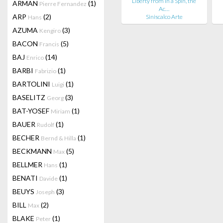
Liberty from In a Spin, the
ARMAN
(1)
Pierre Fernandez
Ac…
ARP
(2)
Siniscalco Arte
Hans
AZUMA
(3)
Kengiro
BACON
(5)
Francis
BAJ
(14)
Enrico
BARBI
(1)
Fabrizio
BARTOLINI
(1)
Luigi
BASELITZ
(3)
Georg
BAT-YOSEF
(1)
Miriam
BAUER
(1)
Rudolf
BECHER
(1)
Bernd & Hilla
BECKMANN
(5)
Max
BELLMER
(1)
Hans
BENATI
(1)
Davide
BEUYS
(3)
Joseph
BILL
(2)
Max
BLAKE
(1)
Peter