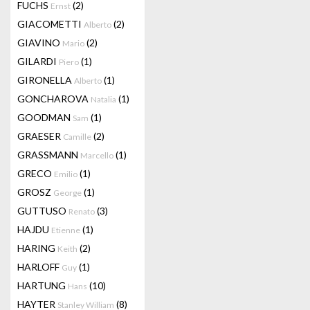
FUCHS
(2)
Ernst
GIACOMETTI
(2)
Alberto
GIAVINO
(2)
Mario
GILARDI
(1)
Piero
GIRONELLA
(1)
Alberto
GONCHAROVA
(1)
Natalia
GOODMAN
(1)
Sam
GRAESER
(2)
Camille
GRASSMANN
(1)
Marcello
GRECO
(1)
Emilio
GROSZ
(1)
George
GUTTUSO
(3)
Renato
HAJDU
(1)
Etienne
HARING
(2)
Keith
HARLOFF
(1)
Guy
HARTUNG
(10)
Hans
HAYTER
(8)
Stanley William