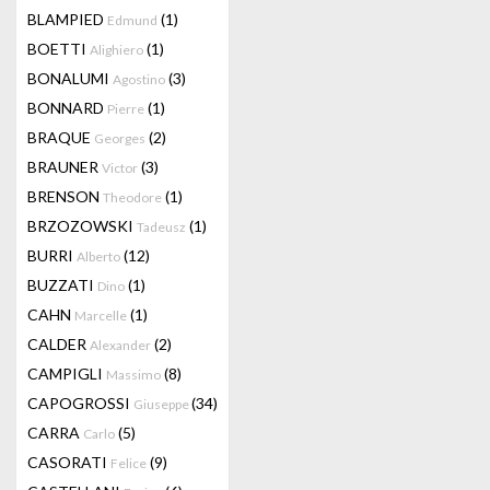
BLAMPIED
(1)
Edmund
BOETTI
(1)
Alighiero
BONALUMI
(3)
Agostino
BONNARD
(1)
Pierre
BRAQUE
(2)
Georges
BRAUNER
(3)
Victor
BRENSON
(1)
Theodore
BRZOZOWSKI
(1)
Tadeusz
BURRI
(12)
Alberto
BUZZATI
(1)
Dino
CAHN
(1)
Marcelle
CALDER
(2)
Alexander
CAMPIGLI
(8)
Massimo
CAPOGROSSI
(34)
Giuseppe
CARRA
(5)
Carlo
CASORATI
(9)
Felice