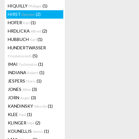
HIQUILLY
(1)
Philippe
HIRST
(2)
Damien
HOFER
(1)
Karl
HRDLICKA
(2)
Alfred
HUBBUCH
(1)
Karl
HUNDERTWASSER
(5)
Friedensreich
IMAI
(1)
Toshimitsu
INDIANA
(1)
Robert
JESPERS
(1)
Floris
JONES
(3)
Allen
JORN
(3)
Asger
KANDINSKY
(1)
Wassily
KLEE
(1)
Paul
KLINGER
(2)
Max
KOUNELLIS
(1)
Jannis