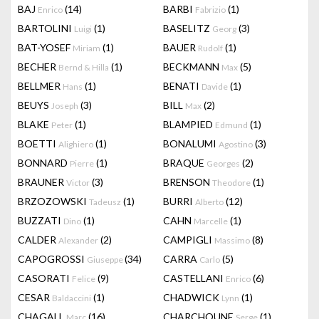
BAJ
(14)
BARBI
(1)
Enrico
Fabrizio
BARTOLINI
(1)
BASELITZ
(3)
Luigi
Georg
BAT-YOSEF
(1)
BAUER
(1)
Miriam
Rudolf
BECHER
(1)
BECKMANN
(5)
Bernd & Hilla
Max
BELLMER
(1)
BENATI
(1)
Hans
Davide
BEUYS
(3)
BILL
(2)
Joseph
Max
BLAKE
(1)
BLAMPIED
(1)
Peter
Edmund
BOETTI
(1)
BONALUMI
(3)
Alighiero
Agostino
BONNARD
(1)
BRAQUE
(2)
Pierre
Georges
BRAUNER
(3)
BRENSON
(1)
Victor
Theodore
BRZOZOWSKI
(1)
BURRI
(12)
Tadeusz
Alberto
BUZZATI
(1)
CAHN
(1)
Dino
Marcelle
CALDER
(2)
CAMPIGLI
(8)
Alexander
Massimo
CAPOGROSSI
(34)
CARRA
(5)
Giuseppe
Carlo
CASORATI
(9)
CASTELLANI
(6)
Felice
Enrico
CESAR
(1)
CHADWICK
(1)
Baldaccini
Lynn
CHAGALL
(16)
CHARCHOUNE
(1)
Marc
Serge