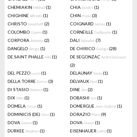
CHEMIAKIN
(1)
CHIA
(1)
Mikhail
Sandro
CHIGHINE
(1)
CHIN
(3)
Alfredo
Hsiao
CHRISTO
(2)
COIGNARD
(1)
Javacheff
James
COLOMBO
(1)
CORNEILLE
(1)
Gianni
Guillaume
CORPORA
(2)
DALI
(7)
Antonio
Salvador
DANGELO
(1)
DE CHIRICO
(28)
Sergio
Giorgio
DE SAINT PHALLE
(1)
DE SEGONZAC
Niki
André Dunoyer
(2)
DEL PEZZO
(1)
DELAUNAY
(1)
Lucio
Sonia
DELLA TORRE
(3)
DELVAUX
(1)
Enrico
Paul
DI STASIO
(1)
DINE
(2)
Stefano
Jim
DIX
(1)
DOBASHI
(1)
Otto
Jun
DOMELA
(1)
DOMERGUE
(1)
César
Jean-Gabriel
DOMINICIS (DE)
(1)
DORAZIO
(9)
Gino
Piero
DOVA
(1)
DOVA
(1)
Gianni
Gianni
DURKEE
(1)
EISENHAUER
(1)
Stephen
Lette