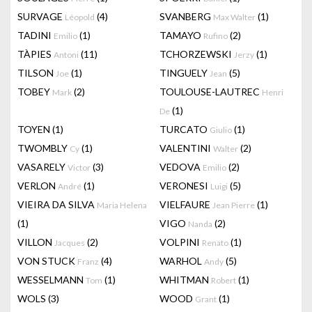
SURVAGE
(4)
SVANBERG
(1)
Léopold
Max Walter
TADINI
(1)
TAMAYO
(2)
Emilio
Rufino
TÀPIES
(11)
TCHORZEWSKI
(1)
Antoni
Jerzy
TILSON
(1)
TINGUELY
(5)
Joe
Jean
TOBEY
(2)
TOULOUSE-LAUTREC
Mark
Henri
(1)
De
TOYEN
(1)
TURCATO
(1)
Giulio
TWOMBLY
(1)
VALENTINI
(2)
Cy
Walter
VASARELY
(3)
VEDOVA
(2)
Victor
Emilio
VERLON
(1)
VERONESI
(5)
André
Luigi
VIEIRA DA SILVA
VIELFAURE
(1)
Maria Helena
Jean Pierre
(1)
VIGO
(2)
Nanda
VILLON
(2)
VOLPINI
(1)
Jacques
Renato
VON STUCK
(4)
WARHOL
(5)
Franz
Andy
WESSELMANN
(1)
WHITMAN
(1)
Tom
Robert
WOLS
(3)
WOOD
(1)
Grant