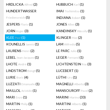
HRDLICKA
(2)
HUBBUCH
(1)
Alfred
Karl
HUNDERTWASSER
IMAI
(1)
Toshimitsu
(5)
INDIANA
(1)
Friedensreich
Robert
JESPERS
(1)
JONES
(3)
Floris
Allen
JORN
(3)
KANDINSKY
(1)
Asger
Wassily
KLEE
(1)
KLINGER
(2)
Paul
Max
KOUNELLIS
(1)
LAM
(5)
Jannis
Wifredo
LAURENS
(2)
LE PARC
(1)
Henri
Julio
LEBEL
(1)
LEGER
(1)
Jean-Jacques
Fernand
LHOTE
(1)
LICHTENSTEIN
(3)
André
Roy
LINDSTROM
(5)
LUCEBERT
(1)
Bengt
LURIE
(4)
LÜTHI
(1)
Boris
Urs
LUZZATI
(1)
MAGNELLI
(3)
Emanuele
Alberto
MAILLOL
(1)
MANSOUROFF
(2)
Aristide
Pavel
MARI
(1)
MARINI
(33)
Enzo
Marino
MARTIN
(1)
MARTINI
(1)
Philip
Alberto