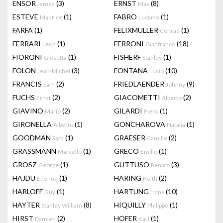
ENSOR
(3)
ERNST
(8)
James
Max
ESTEVE
(1)
FABRO
(1)
Maurice
Luciano
FARFA
(1)
FELIXMULLER
(1)
Conrad
FERRARI
(1)
FERRONI
(18)
Leon
Gianfranco
FIORONI
(1)
FISHERF
(1)
Giosetta
Stanley
FOLON
(3)
FONTANA
(10)
Jean-Michel
Lucio
FRANCIS
(2)
FRIEDLAENDER
(9)
Sam
Johnny
FUCHS
(2)
GIACOMETTI
(2)
Ernst
Alberto
GIAVINO
(2)
GILARDI
(1)
Mario
Piero
GIRONELLA
(1)
GONCHAROVA
(1)
Alberto
Natalia
GOODMAN
(1)
GRAESER
(2)
Sam
Camille
GRASSMANN
(1)
GRECO
(1)
Marcello
Emilio
GROSZ
(1)
GUTTUSO
(3)
George
Renato
HAJDU
(1)
HARING
(2)
Etienne
Keith
HARLOFF
(1)
HARTUNG
(10)
Guy
Hans
HAYTER
(8)
HIQUILLY
(1)
Stanley William
Philippe
HIRST
(2)
HOFER
(1)
Damien
Karl