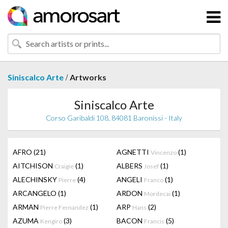
/
Siniscalco Arte
Artworks
Siniscalco Arte
Corso Garibaldi 108, 84081 Baronissi - Italy
AFRO
(21)
AGNETTI
(1)
Vincenzo
AITCHISON
(1)
ALBERS
(1)
Craigie
Josef
ALECHINSKY
(4)
ANGELI
(1)
Pierre
Franco
ARCANGELO
(1)
ARDON
(1)
Mordecai
ARMAN
(1)
ARP
(2)
Pierre Fernandez
Hans
AZUMA
(3)
BACON
(5)
Kengiro
Francis