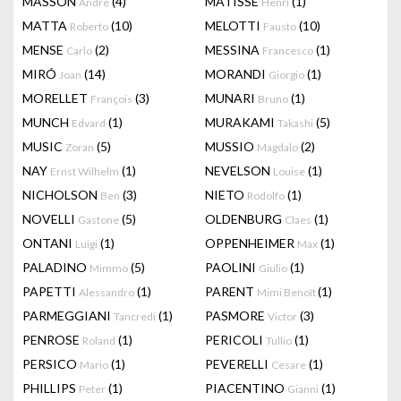
MASSON
(4)
MATISSE
(1)
Andre
Henri
MATTA
(10)
MELOTTI
(10)
Roberto
Fausto
MENSE
(2)
MESSINA
(1)
Carlo
Francesco
MIRÓ
(14)
MORANDI
(1)
Joan
Giorgio
MORELLET
(3)
MUNARI
(1)
François
Bruno
MUNCH
(1)
MURAKAMI
(5)
Edvard
Takashi
MUSIC
(5)
MUSSIO
(2)
Zoran
Magdalo
NAY
(1)
NEVELSON
(1)
Ernst Wilhelm
Louise
NICHOLSON
(3)
NIETO
(1)
Ben
Rodolfo
NOVELLI
(5)
OLDENBURG
(1)
Gastone
Claes
ONTANI
(1)
OPPENHEIMER
(1)
Luigi
Max
PALADINO
(5)
PAOLINI
(1)
Mimmo
Giulio
PAPETTI
(1)
PARENT
(1)
Alessandro
Mimi Benoît
PARMEGGIANI
(1)
PASMORE
(3)
Tancredi
Victor
PENROSE
(1)
PERICOLI
(1)
Roland
Tullio
PERSICO
(1)
PEVERELLI
(1)
Mario
Cesare
PHILLIPS
(1)
PIACENTINO
(1)
Peter
Gianni