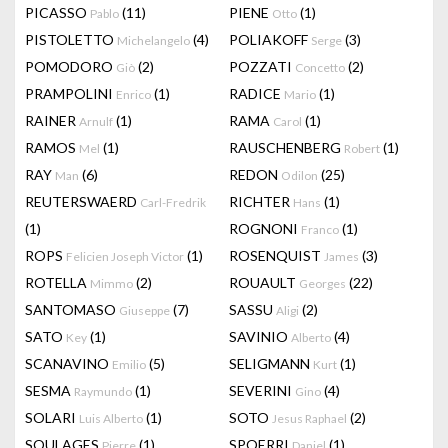
PICASSO
(11)
PIENE
(1)
Pablo
Otto
PISTOLETTO
(4)
POLIAKOFF
(3)
Michelangelo
Serge
POMODORO
(2)
POZZATI
(2)
Giò
Concetto
PRAMPOLINI
(1)
RADICE
(1)
Enrico
Mario
RAINER
(1)
RAMA
(1)
Arnulf
Carol
RAMOS
(1)
RAUSCHENBERG
(1)
Mel
Robert
RAY
(6)
REDON
(25)
Man
Odilon
REUTERSWAERD
RICHTER
(1)
Carl-Fredrik
Hans
(1)
ROGNONI
(1)
Franco
ROPS
(1)
ROSENQUIST
(3)
Felicien Joseph Victor
James
ROTELLA
(2)
ROUAULT
(22)
Mimmo
Georges
SANTOMASO
(7)
SASSU
(2)
Giuseppe
Aligi
SATO
(1)
SAVINIO
(4)
Key
Alberto
SCANAVINO
(5)
SELIGMANN
(1)
Emilio
Kurt
SESMA
(1)
SEVERINI
(4)
Raymundo
Gino
SOLARI
(1)
SOTO
(2)
Luis Alberto
Jesus Raphael
SOULAGES
(1)
SPOERRI
(1)
Pierre
Daniel