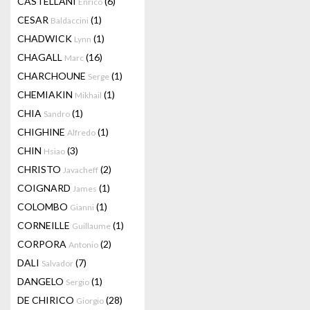
CASTELLANI
(6)
Enrico
CESAR
(1)
Baldaccini
CHADWICK
(1)
Lynn
CHAGALL
(16)
Marc
CHARCHOUNE
(1)
Serge
CHEMIAKIN
(1)
Mikhail
CHIA
(1)
Sandro
CHIGHINE
(1)
Alfredo
CHIN
(3)
Hsiao
CHRISTO
(2)
Javacheff
COIGNARD
(1)
James
COLOMBO
(1)
Gianni
CORNEILLE
(1)
Guillaume
CORPORA
(2)
Antonio
DALI
(7)
Salvador
DANGELO
(1)
Sergio
DE CHIRICO
(28)
Giorgio