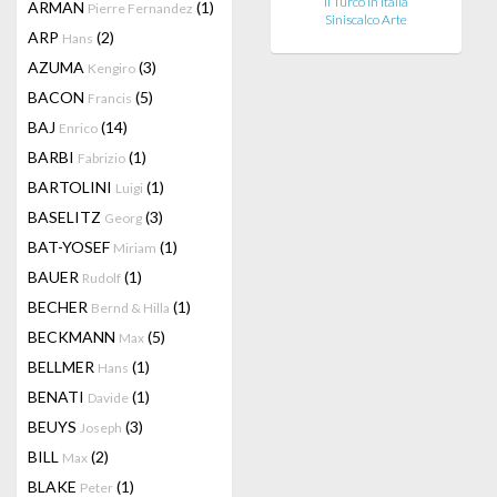
Il Turco in Italia
ARMAN
(1)
Pierre Fernandez
Siniscalco Arte
ARP
(2)
Hans
AZUMA
(3)
Kengiro
BACON
(5)
Francis
BAJ
(14)
Enrico
BARBI
(1)
Fabrizio
BARTOLINI
(1)
Luigi
BASELITZ
(3)
Georg
BAT-YOSEF
(1)
Miriam
BAUER
(1)
Rudolf
BECHER
(1)
Bernd & Hilla
BECKMANN
(5)
Max
BELLMER
(1)
Hans
BENATI
(1)
Davide
BEUYS
(3)
Joseph
BILL
(2)
Max
BLAKE
(1)
Peter