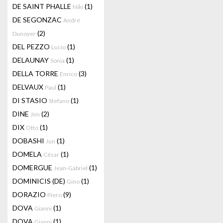
DE SAINT PHALLE
(1)
Niki
DE SEGONZAC
André
(2)
Dunoyer
DEL PEZZO
(1)
Lucio
DELAUNAY
(1)
Sonia
DELLA TORRE
(3)
Enrico
DELVAUX
(1)
Paul
DI STASIO
(1)
Stefano
DINE
(2)
Jim
DIX
(1)
Otto
DOBASHI
(1)
Jun
DOMELA
(1)
César
DOMERGUE
(1)
Jean-Gabriel
DOMINICIS (DE)
(1)
Gino
DORAZIO
(9)
Piero
DOVA
(1)
Gianni
DOVA
(1)
Gianni