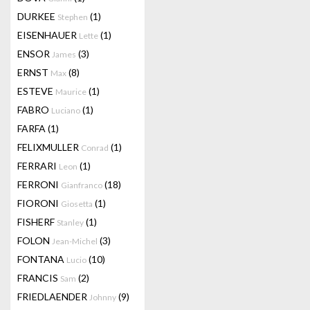
DURKEE
(1)
Stephen
EISENHAUER
(1)
Lette
ENSOR
(3)
James
ERNST
(8)
Max
ESTEVE
(1)
Maurice
FABRO
(1)
Luciano
FARFA
(1)
FELIXMULLER
(1)
Conrad
FERRARI
(1)
Leon
FERRONI
(18)
Gianfranco
FIORONI
(1)
Giosetta
FISHERF
(1)
Stanley
FOLON
(3)
Jean-Michel
FONTANA
(10)
Lucio
FRANCIS
(2)
Sam
FRIEDLAENDER
(9)
Johnny