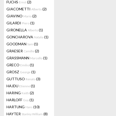
FUCHS
(2)
Ernst
GIACOMETTI
(2)
Alberto
GIAVINO
(2)
Mario
GILARDI
(1)
Piero
GIRONELLA
(1)
Alberto
GONCHAROVA
(1)
Natalia
GOODMAN
(1)
Sam
GRAESER
(2)
Camille
GRASSMANN
(1)
Marcello
GRECO
(1)
Emilio
GROSZ
(1)
George
GUTTUSO
(3)
Renato
HAJDU
(1)
Etienne
HARING
(2)
Keith
HARLOFF
(1)
Guy
HARTUNG
(10)
Hans
HAYTER
(8)
Stanley William