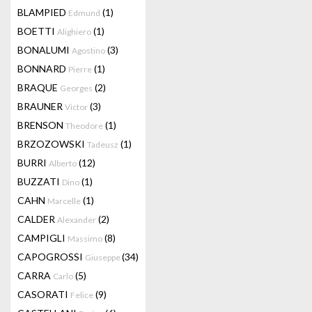
BLAMPIED
(1)
Edmund
BOETTI
(1)
Alighiero
BONALUMI
(3)
Agostino
BONNARD
(1)
Pierre
BRAQUE
(2)
Georges
BRAUNER
(3)
Victor
BRENSON
(1)
Theodore
BRZOZOWSKI
(1)
Tadeusz
BURRI
(12)
Alberto
BUZZATI
(1)
Dino
CAHN
(1)
Marcelle
CALDER
(2)
Alexander
CAMPIGLI
(8)
Massimo
CAPOGROSSI
(34)
Giuseppe
CARRA
(5)
Carlo
CASORATI
(9)
Felice