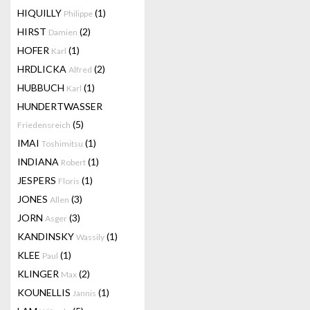
HIQUILLY
(1)
Philippe
HIRST
(2)
Damien
HOFER
(1)
Karl
HRDLICKA
(2)
Alfred
HUBBUCH
(1)
Karl
HUNDERTWASSER
(5)
Friedensreich
IMAI
(1)
Toshimitsu
INDIANA
(1)
Robert
JESPERS
(1)
Floris
JONES
(3)
Allen
JORN
(3)
Asger
KANDINSKY
(1)
Wassily
KLEE
(1)
Paul
KLINGER
(2)
Max
KOUNELLIS
(1)
Jannis