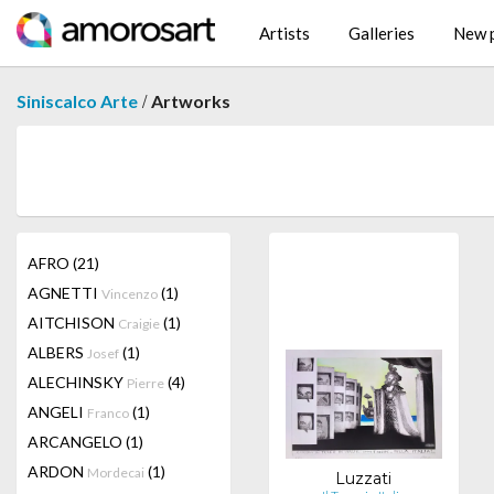
Artists
Galleries
New p
/
Siniscalco Arte
Artworks
AFRO
(21)
AGNETTI
(1)
Vincenzo
AITCHISON
(1)
Craigie
ALBERS
(1)
Josef
ALECHINSKY
(4)
Pierre
ANGELI
(1)
Franco
ARCANGELO
(1)
ARDON
(1)
Mordecai
Luzzati