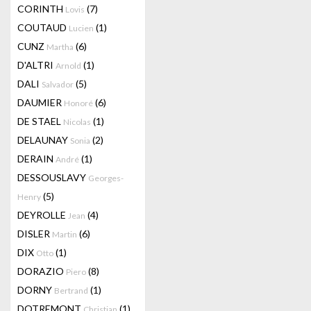
CORINTH
(7)
Lovis
COUTAUD
(1)
Lucien
CUNZ
(6)
Martha
D'ALTRI
(1)
Arnold
DALI
(5)
Salvador
DAUMIER
(6)
Honoré
DE STAEL
(1)
Nicolas
DELAUNAY
(2)
Sonia
DERAIN
(1)
André
DESSOUSLAVY
Georges-
(5)
Henry
DEYROLLE
(4)
Jean
DISLER
(6)
Martin
DIX
(1)
Otto
DORAZIO
(8)
Piero
DORNY
(1)
Bertrand
DOTREMONT
(1)
Christian