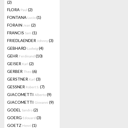
(2)
FLORA
(2)
Paul
FONTANA
(1)
Lucio
FORAIN
(2)
Jean
FRANCIS
(1)
Sam
FRIEDLAENDER
(3)
Johnny
GEBHARD
(4)
Ludwig
GEHR
(10)
Ferdinand
GEISER
(2)
Karl
GERBER
(6)
Theo
GERSTNER
(3)
Karl
GESSNER
(7)
Robert S.
GIACOMETTI
(9)
Alberto
GIACOMETTI
(9)
Giovanni
GODEL
(2)
Sandro
GOERG
(3)
Edouard
GOETZ
(1)
Henri