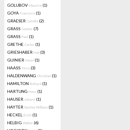
GOLUBOV
(1)
Maurice
GOYA
(1)
Francisco
GRAESER
(2)
Camille
GRASS
(7)
Günter
GRASS
(1)
Paul
GRETHE
(1)
Carlos
GRIESHABER
(3)
Hap
GUINIER
(1)
Henri
HAASS
(3)
Terry
HALDENWANG
(1)
Christian
HAMILTON
(1)
Richard
HARTUNG
(1)
Hans
HAUSER
(1)
Johann
HAYTER
(1)
Stanley William
HECKEL
(1)
Erich
HELBIG
(6)
Walter