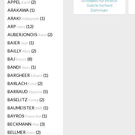
Le chapeau sur les yeux
APPEL
(2)
Karel
Galerie Gerhard
ARAKAWA
(1)
Zaehringer
ARAKI
(1)
Nobuyoshi
ARP
(12)
Hans
AUBERJONOIS
(2)
René
BAIER
(1)
Jean
BAILLY
(2)
Alice
BAJ
(8)
Enrico
BANDI
(1)
Hans
BARGHEER
(1)
Eduard
BARLACH
(2)
Ernst
BARRAUD
(5)
Maurice
BASELITZ
(2)
Georg
BAUMEISTER
(1)
Willi
BAYROS
(1)
Franz Von
BECKMANN
(3)
Max
BELLMER
(2)
Hans