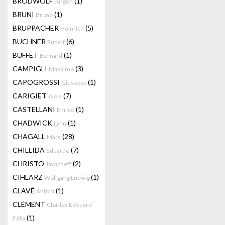
BRODWOLF
(1)
Jürgen
BRUNI
(1)
Bruno
BRUPPACHER
(5)
Heinrich
BUCHNER
(6)
Rudolf
BUFFET
(1)
Bernard
CAMPIGLI
(3)
Massimo
CAPOGROSSI
(1)
Giuseppe
CARIGIET
(7)
Alois
CASTELLANI
(1)
Enrico
CHADWICK
(1)
Lynn
CHAGALL
(28)
Marc
CHILLIDA
(7)
Eduardo
CHRISTO
(2)
Javacheff
CIHLARZ
(1)
Wolfgang Ludwig
CLAVÉ
(1)
Antoni
CLÉMENT
Charles Edouard
(1)
Félix