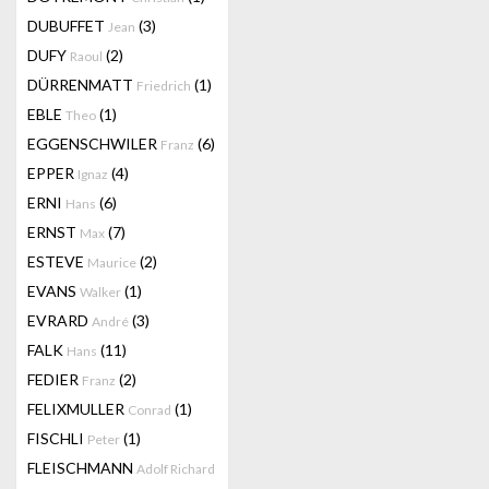
DUBUFFET
(3)
Jean
DUFY
(2)
Raoul
DÜRRENMATT
(1)
Friedrich
EBLE
(1)
Theo
EGGENSCHWILER
(6)
Franz
EPPER
(4)
Ignaz
ERNI
(6)
Hans
ERNST
(7)
Max
ESTEVE
(2)
Maurice
EVANS
(1)
Walker
EVRARD
(3)
André
FALK
(11)
Hans
FEDIER
(2)
Franz
FELIXMULLER
(1)
Conrad
FISCHLI
(1)
Peter
FLEISCHMANN
Adolf Richard