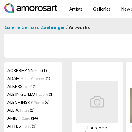
Artists
Galleries
New p
/
Galerie Gerhard Zaehringer
Artworks
ACKERMANN
(1)
Max
ADAM
(1)
Henri-Georges
ALBERS
(1)
Josef
ALBIN GUILLOT
(1)
Laure
ALECHINSKY
(6)
Pierre
ALLIX
(2)
Susan
AMIET
(14)
Cuno
ANTES
(3)
Horst
Laurencin