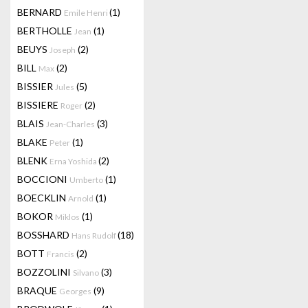
BERNARD
(1)
Emile Henri
BERTHOLLE
(1)
Jean
BEUYS
(2)
Joseph
BILL
(2)
Max
BISSIER
(5)
Jules
BISSIERE
(2)
Roger
BLAIS
(3)
Jean-Charles
BLAKE
(1)
Peter
BLENK
(2)
Erna Yoshida
BOCCIONI
(1)
Umberto
BOECKLIN
(1)
Arnold
BOKOR
(1)
Miklos
BOSSHARD
(18)
Hans Rudolf
BOTT
(2)
Francis
BOZZOLINI
(3)
Silvano
BRAQUE
(9)
Georges