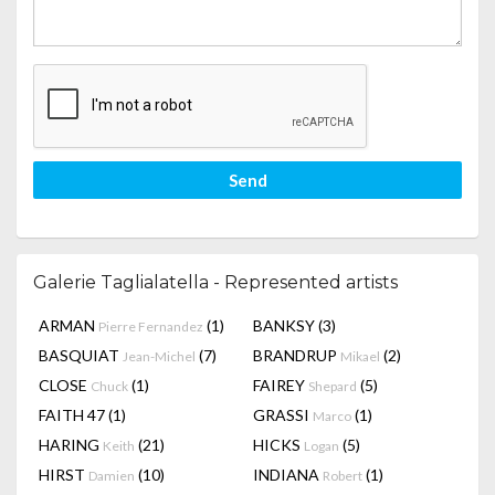
Send
Galerie Taglialatella - Represented artists
ARMAN
(1)
BANKSY
(3)
Pierre Fernandez
BASQUIAT
(7)
BRANDRUP
(2)
Jean-Michel
Mikael
CLOSE
(1)
FAIREY
(5)
Chuck
Shepard
FAITH 47
(1)
GRASSI
(1)
Marco
HARING
(21)
HICKS
(5)
Keith
Logan
HIRST
(10)
INDIANA
(1)
Damien
Robert