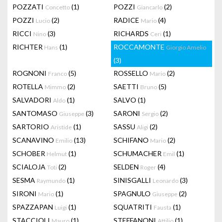
POZZATI
(1)
POZZI
(2)
Concetto
Giancarlo
POZZI
(2)
RADICE
(4)
Lucio
Mario
RICCI
(3)
RICHARDS
(1)
Nino
Ceri
RICHTER
(1)
ROCCAMONTE
Hans
Giorgio Amelio
(3)
ROGNONI
(5)
ROSSELLO
(2)
Franco
Mario
ROTELLA
(2)
SAETTI
(5)
Mimmo
Bruno
SALVADORI
(1)
SALVO
(1)
Aldo
SANTOMASO
(3)
SARONI
(2)
Giuseppe
Sergio
SARTORIO
(1)
SASSU
(2)
Aristide
Aligi
SCANAVINO
(13)
SCHIFANO
(2)
Emilio
Mario
SCHOBER
(1)
SCHUMACHER
(1)
Helmut
Emil
SCIALOJA
(2)
SELDEN
(4)
Toti
Roger
SESMA
(1)
SINISGALLI
(3)
Raymundo
Leonardo
SIRONI
(1)
SPAGNULO
(2)
Mario
Giuseppe
SPAZZAPAN
(1)
SQUATRITI
(1)
Luigi
Fausta
STACCIOLI
(1)
STEFFANONI
(1)
Mauro
Attilio