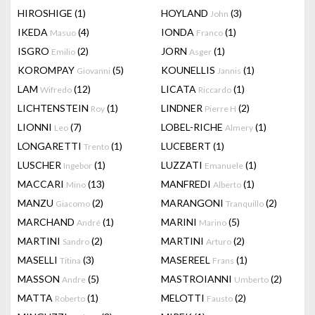
HIROSHIGE
(1)
HOYLAND
(3)
John
IKEDA
(4)
IONDA
(1)
Masuo
Franco
ISGRO
(2)
JORN
(1)
Emilio
Asger
KOROMPAY
(5)
KOUNELLIS
(1)
Giovanni
Jannis
LAM
(12)
LICATA
(1)
Wifredo
Riccardo
LICHTENSTEIN
(1)
LINDNER
(2)
Roy
Pierre H
LIONNI
(7)
LOBEL-RICHE
(1)
Leo
Almery
LONGARETTI
(1)
LUCEBERT
(1)
Trento
LUSCHER
(1)
LUZZATI
(1)
Ingebor
Emanuele
MACCARI
(13)
MANFREDI
(1)
Mino
Alberto
MANZU
(2)
MARANGONI
(2)
Giacomo
Tranquillo
MARCHAND
(1)
MARINI
(5)
André
Marino
MARTINI
(2)
MARTINI
(2)
Sandro
Arturo
MASELLI
(3)
MASEREEL
(1)
Titina
Frans
MASSON
(5)
MASTROIANNI
(2)
Andre
Umberto
MATTA
(1)
MELOTTI
(2)
Roberto
Fausto