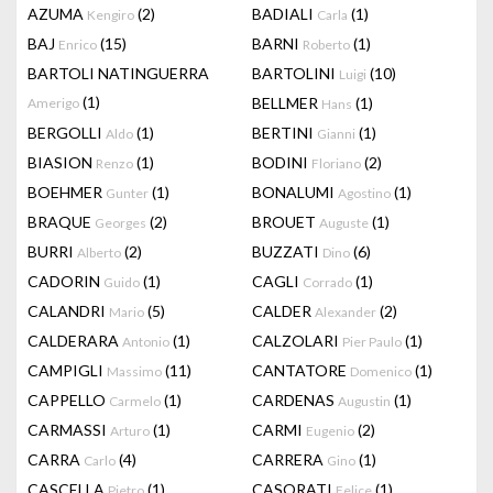
AZUMA
(2)
BADIALI
(1)
Kengiro
Carla
BAJ
(15)
BARNI
(1)
Enrico
Roberto
BARTOLI NATINGUERRA
BARTOLINI
(10)
Luigi
(1)
BELLMER
(1)
Amerigo
Hans
BERGOLLI
(1)
BERTINI
(1)
Aldo
Gianni
BIASION
(1)
BODINI
(2)
Renzo
Floriano
BOEHMER
(1)
BONALUMI
(1)
Gunter
Agostino
BRAQUE
(2)
BROUET
(1)
Georges
Auguste
BURRI
(2)
BUZZATI
(6)
Alberto
Dino
CADORIN
(1)
CAGLI
(1)
Guido
Corrado
CALANDRI
(5)
CALDER
(2)
Mario
Alexander
CALDERARA
(1)
CALZOLARI
(1)
Antonio
Pier Paulo
CAMPIGLI
(11)
CANTATORE
(1)
Massimo
Domenico
CAPPELLO
(1)
CARDENAS
(1)
Carmelo
Augustin
CARMASSI
(1)
CARMI
(2)
Arturo
Eugenio
CARRA
(4)
CARRERA
(1)
Carlo
Gino
CASCELLA
(1)
CASORATI
(1)
Pietro
Felice