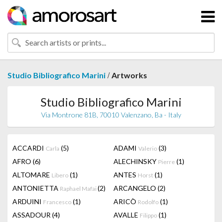
/
Studio Bibliografico Marini
Artworks
Studio Bibliografico Marini
Via Montrone 81B, 70010 Valenzano, Ba - Italy
ACCARDI
(5)
ADAMI
(3)
Carla
Valerio
AFRO
(6)
ALECHINSKY
(1)
Pierre
ALTOMARE
(1)
ANTES
(1)
Libero
Horst
ANTONIETTA
(2)
ARCANGELO
(2)
Raphael Mafai
ARDUINI
(1)
ARICÒ
(1)
Francesco
Rodolfo
ASSADOUR
(4)
AVALLE
(1)
Filippo