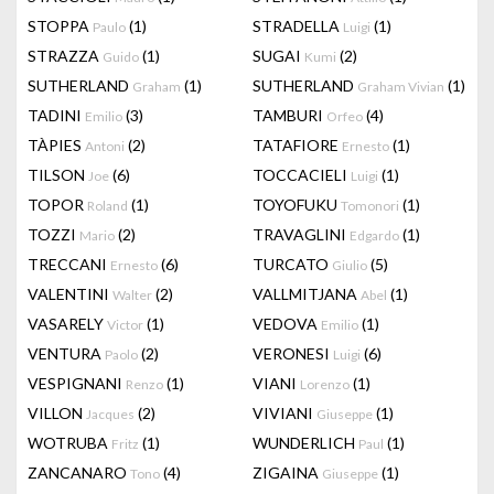
STOPPA
(1)
STRADELLA
(1)
Paulo
Luigi
STRAZZA
(1)
SUGAI
(2)
Guido
Kumi
SUTHERLAND
(1)
SUTHERLAND
(1)
Graham
Graham Vivian
TADINI
(3)
TAMBURI
(4)
Emilio
Orfeo
TÀPIES
(2)
TATAFIORE
(1)
Antoni
Ernesto
TILSON
(6)
TOCCACIELI
(1)
Joe
Luigi
TOPOR
(1)
TOYOFUKU
(1)
Roland
Tomonori
TOZZI
(2)
TRAVAGLINI
(1)
Mario
Edgardo
TRECCANI
(6)
TURCATO
(5)
Ernesto
Giulio
VALENTINI
(2)
VALLMITJANA
(1)
Walter
Abel
VASARELY
(1)
VEDOVA
(1)
Victor
Emilio
VENTURA
(2)
VERONESI
(6)
Paolo
Luigi
VESPIGNANI
(1)
VIANI
(1)
Renzo
Lorenzo
VILLON
(2)
VIVIANI
(1)
Jacques
Giuseppe
WOTRUBA
(1)
WUNDERLICH
(1)
Fritz
Paul
ZANCANARO
(4)
ZIGAINA
(1)
Tono
Giuseppe