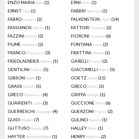
ENZO MARIA
(1)
ERNI
(1)
Salvi
Hans
ERNST
(1)
FABBRI
(1)
Max
Agenore
FABRO
(2)
FALKENSTEIN
(14)
Luciano
Claire
FASSIANOS
(1)
FATTORI
(2)
Alecos
Giovanni
FAZZINI
(2)
FIORONI
(6)
Pericle
Giosetta
FIUME
(2)
FONTANA
(2)
Salvatore
Lucio
FRANCO
(3)
FRATTINI
(1)
Francesco
Vittore
FRIEDLAENDER
(1)
GARELLI
(2)
Johnny
Franco
GENTILINI
(5)
GIACOMELLI
(5)
Franco
Mario
GIBSON
(1)
GOETZ
(11)
Ralph
Henri
GRASS
(5)
GRECO
(2)
Günter
Emilio
GRECO
(4)
GRIFFA
(1)
Francesco
Giorgio
GUARIENTI
(3)
GUCCIONE
(6)
Carlo
Piero
GUERRESCHI
(4)
GUERZONI
(2)
Giuseppe
Franco
GUIDI
(7)
GULINO
(1)
Virgilio
Nunzio
GUTTUSO
(7)
HALLEY
(1)
Renato
Peter
HAYTER
(1)
HENRY
(2)
Stanley William
Maurice