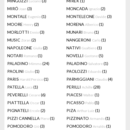
MINGUZZI
(3)
MIREK
(1)
Luciano
MIRÓ
(3)
MONCADA
(2)
Joan
Ignazio
MONTALE
(1)
MONTELEONE
(3)
Eugenio
Davide
MOORE
(2)
MORENA
(1)
Henry
Alberico
MORLOTTI
(3)
MUNARI
(1)
Ennio
Bruno
MUSIC
(2)
NANGERONI
(1)
Zoran
Carlo
NAPOLEONE
(2)
NATIVI
(1)
Giulia
Gualtiero
NOTARI
(1)
NOVELLI
(5)
Romano
Gastone
PALADINO
(24)
PALADINO
(1)
Mimmo
Salvatore
PAOLINI
(1)
PAOLOZZI
(1)
Giulio
Eduardo
PARIS
(1)
PARMIGGIANI
(4)
Harold Persico
Claudio
PATELLA
(1)
PERILLI
(28)
Luca
Achille
PEVERELLI
(6)
PIACESI
(1)
Cesare
Walter
PIATTELLA
(1)
PICASSO
(1)
Oscar
Pablo
PIGNATELI
(2)
PIZA
(1)
Ercole
Arthur Luiz
PIZZI CANNELLA
(1)
PIZZINATO
(1)
Piero
Armando
POMODORO
(3)
POMODORO
(1)
Giò
Arnaldo