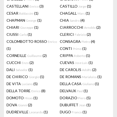
CASTELLANI
(3)
CASTILLO
(1)
Enrico
Jorge
CESAR
(1)
CHAGALL
(1)
Baldaccini
Marc
CHAPMAN
(1)
CHIA
(4)
George
Sandro
CHIARI
(1)
CIARROCCHI
(2)
Giuseppe
Arnoldo
CIUSSI
(1)
CLERICI
(2)
Carlo
Fabrizio
COLOMBOTTO ROSSO
CONSAGRA
(4)
Enrico
Pietro
(1)
CONTI
(1)
Primo
CORNEILLE
(2)
CRIPPA
(1)
Guillaume
Roberto
CUCCHI
(2)
CUEVAS
(1)
Enzo
Jose Luis
DALI
(1)
DE CAROLIS
(2)
Salvador
Adolfo
DE CHIRICO
(1)
DE ROMANS
(1)
Giorgio
Marialuisa
DE VITA
(5)
DELLA CASA
(1)
Luciano
Giuliano
DELLA TORRE
(8)
DELVAUX
(1)
Enrico
Paul
DOMOTO
(1)
DORAZIO
(5)
Hisao
Piero
DOVA
(2)
DUBUFFET
(1)
Gianni
Jean
DUDREVILLE
(1)
DUGO
(1)
Leonardo
Franco