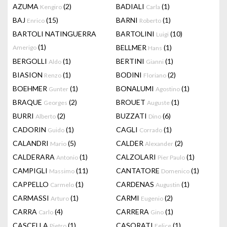
AZUMA
(2)
BADIALI
(1)
Kengiro
Carla
BAJ
(15)
BARNI
(1)
Enrico
Roberto
BARTOLI NATINGUERRA
BARTOLINI
(10)
Luigi
(1)
BELLMER
(1)
Amerigo
Hans
BERGOLLI
(1)
BERTINI
(1)
Aldo
Gianni
BIASION
(1)
BODINI
(2)
Renzo
Floriano
BOEHMER
(1)
BONALUMI
(1)
Gunter
Agostino
BRAQUE
(2)
BROUET
(1)
Georges
Auguste
BURRI
(2)
BUZZATI
(6)
Alberto
Dino
CADORIN
(1)
CAGLI
(1)
Guido
Corrado
CALANDRI
(5)
CALDER
(2)
Mario
Alexander
CALDERARA
(1)
CALZOLARI
(1)
Antonio
Pier Paulo
CAMPIGLI
(11)
CANTATORE
(1)
Massimo
Domenico
CAPPELLO
(1)
CARDENAS
(1)
Carmelo
Augustin
CARMASSI
(1)
CARMI
(2)
Arturo
Eugenio
CARRA
(4)
CARRERA
(1)
Carlo
Gino
CASCELLA
(1)
CASORATI
(1)
Pietro
Felice