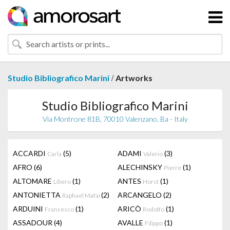
/
Studio Bibliografico Marini
Artworks
Studio Bibliografico Marini
Via Montrone 81B, 70010 Valenzano, Ba - Italy
ACCARDI
(5)
ADAMI
(3)
Carla
Valerio
AFRO
(6)
ALECHINSKY
(1)
Pierre
ALTOMARE
(1)
ANTES
(1)
Libero
Horst
ANTONIETTA
(2)
ARCANGELO
(2)
Raphael Mafai
ARDUINI
(1)
ARICÒ
(1)
Francesco
Rodolfo
ASSADOUR
(4)
AVALLE
(1)
Filippo