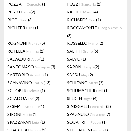
POZZATI
(1)
POZZI
(2)
Concetto
Giancarlo
POZZI
(2)
RADICE
(4)
Lucio
Mario
RICCI
(3)
RICHARDS
(1)
Nino
Ceri
RICHTER
(1)
ROCCAMONTE
Hans
Giorgio Amelio
(3)
ROGNONI
(5)
ROSSELLO
(2)
Franco
Mario
ROTELLA
(2)
SAETTI
(5)
Mimmo
Bruno
SALVADORI
(1)
SALVO
(1)
Aldo
SANTOMASO
(3)
SARONI
(2)
Giuseppe
Sergio
SARTORIO
(1)
SASSU
(2)
Aristide
Aligi
SCANAVINO
(13)
SCHIFANO
(2)
Emilio
Mario
SCHOBER
(1)
SCHUMACHER
(1)
Helmut
Emil
SCIALOJA
(2)
SELDEN
(4)
Toti
Roger
SESMA
(1)
SINISGALLI
(3)
Raymundo
Leonardo
SIRONI
(1)
SPAGNULO
(2)
Mario
Giuseppe
SPAZZAPAN
(1)
SQUATRITI
(1)
Luigi
Fausta
STACCIOLI
(1)
STEFFANONI
(1)
Mauro
Attilio