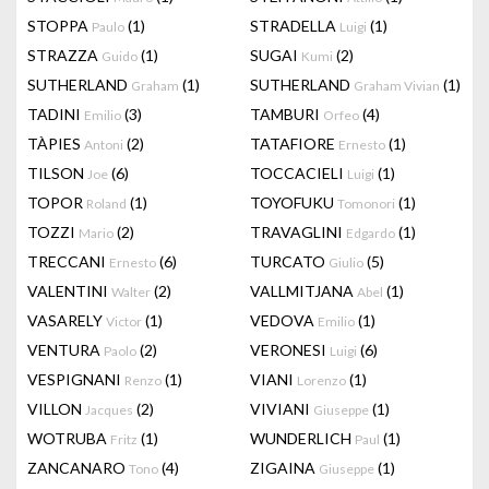
STOPPA
(1)
STRADELLA
(1)
Paulo
Luigi
STRAZZA
(1)
SUGAI
(2)
Guido
Kumi
SUTHERLAND
(1)
SUTHERLAND
(1)
Graham
Graham Vivian
TADINI
(3)
TAMBURI
(4)
Emilio
Orfeo
TÀPIES
(2)
TATAFIORE
(1)
Antoni
Ernesto
TILSON
(6)
TOCCACIELI
(1)
Joe
Luigi
TOPOR
(1)
TOYOFUKU
(1)
Roland
Tomonori
TOZZI
(2)
TRAVAGLINI
(1)
Mario
Edgardo
TRECCANI
(6)
TURCATO
(5)
Ernesto
Giulio
VALENTINI
(2)
VALLMITJANA
(1)
Walter
Abel
VASARELY
(1)
VEDOVA
(1)
Victor
Emilio
VENTURA
(2)
VERONESI
(6)
Paolo
Luigi
VESPIGNANI
(1)
VIANI
(1)
Renzo
Lorenzo
VILLON
(2)
VIVIANI
(1)
Jacques
Giuseppe
WOTRUBA
(1)
WUNDERLICH
(1)
Fritz
Paul
ZANCANARO
(4)
ZIGAINA
(1)
Tono
Giuseppe