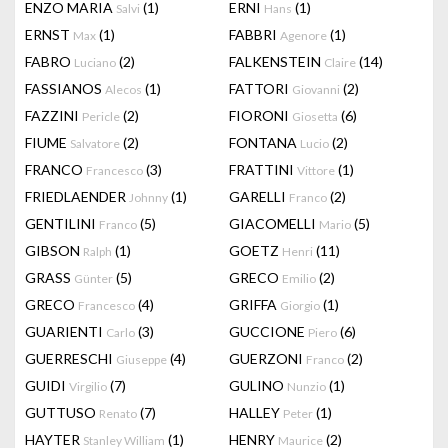
ENZO MARIA
(1)
ERNI
(1)
Salvi
Hans
ERNST
(1)
FABBRI
(1)
Max
Agenore
FABRO
(2)
FALKENSTEIN
(14)
Luciano
Claire
FASSIANOS
(1)
FATTORI
(2)
Alecos
Giovanni
FAZZINI
(2)
FIORONI
(6)
Pericle
Giosetta
FIUME
(2)
FONTANA
(2)
Salvatore
Lucio
FRANCO
(3)
FRATTINI
(1)
Francesco
Vittore
FRIEDLAENDER
(1)
GARELLI
(2)
Johnny
Franco
GENTILINI
(5)
GIACOMELLI
(5)
Franco
Mario
GIBSON
(1)
GOETZ
(11)
Ralph
Henri
GRASS
(5)
GRECO
(2)
Günter
Emilio
GRECO
(4)
GRIFFA
(1)
Francesco
Giorgio
GUARIENTI
(3)
GUCCIONE
(6)
Carlo
Piero
GUERRESCHI
(4)
GUERZONI
(2)
Giuseppe
Franco
GUIDI
(7)
GULINO
(1)
Virgilio
Nunzio
GUTTUSO
(7)
HALLEY
(1)
Renato
Peter
HAYTER
(1)
HENRY
(2)
Stanley William
Maurice