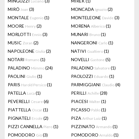
MINGUZZI
(3)
MIREK
(1)
Luciano
MIRÓ
(3)
MONCADA
(2)
Joan
Ignazio
MONTALE
(1)
MONTELEONE
(3)
Eugenio
Davide
MOORE
(2)
MORENA
(1)
Henry
Alberico
MORLOTTI
(3)
MUNARI
(1)
Ennio
Bruno
MUSIC
(2)
NANGERONI
(1)
Zoran
Carlo
NAPOLEONE
(2)
NATIVI
(1)
Giulia
Gualtiero
NOTARI
(1)
NOVELLI
(5)
Romano
Gastone
PALADINO
(24)
PALADINO
(1)
Mimmo
Salvatore
PAOLINI
(1)
PAOLOZZI
(1)
Giulio
Eduardo
PARIS
(1)
PARMIGGIANI
(4)
Harold Persico
Claudio
PATELLA
(1)
PERILLI
(28)
Luca
Achille
PEVERELLI
(6)
PIACESI
(1)
Cesare
Walter
PIATTELLA
(1)
PICASSO
(1)
Oscar
Pablo
PIGNATELI
(2)
PIZA
(1)
Ercole
Arthur Luiz
PIZZI CANNELLA
(1)
PIZZINATO
(1)
Piero
Armando
POMODORO
(3)
POMODORO
(1)
Giò
Arnaldo