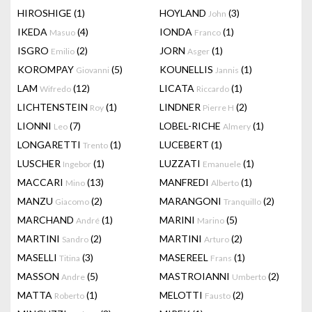
HIROSHIGE
(1)
HOYLAND
(3)
John
IKEDA
(4)
IONDA
(1)
Masuo
Franco
ISGRO
(2)
JORN
(1)
Emilio
Asger
KOROMPAY
(5)
KOUNELLIS
(1)
Giovanni
Jannis
LAM
(12)
LICATA
(1)
Wifredo
Riccardo
LICHTENSTEIN
(1)
LINDNER
(2)
Roy
Pierre H
LIONNI
(7)
LOBEL-RICHE
(1)
Leo
Almery
LONGARETTI
(1)
LUCEBERT
(1)
Trento
LUSCHER
(1)
LUZZATI
(1)
Ingebor
Emanuele
MACCARI
(13)
MANFREDI
(1)
Mino
Alberto
MANZU
(2)
MARANGONI
(2)
Giacomo
Tranquillo
MARCHAND
(1)
MARINI
(5)
André
Marino
MARTINI
(2)
MARTINI
(2)
Sandro
Arturo
MASELLI
(3)
MASEREEL
(1)
Titina
Frans
MASSON
(5)
MASTROIANNI
(2)
Andre
Umberto
MATTA
(1)
MELOTTI
(2)
Roberto
Fausto