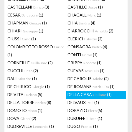
CASTELLANI
(3)
CASTILLO
(1)
Enrico
Jorge
CESAR
(1)
CHAGALL
(1)
Baldaccini
Marc
CHAPMAN
(1)
CHIA
(4)
George
Sandro
CHIARI
(1)
CIARROCCHI
(2)
Giuseppe
Arnoldo
CIUSSI
(1)
CLERICI
(2)
Carlo
Fabrizio
COLOMBOTTO ROSSO
CONSAGRA
(4)
Enrico
Pietro
(1)
CONTI
(1)
Primo
CORNEILLE
(2)
CRIPPA
(1)
Guillaume
Roberto
CUCCHI
(2)
CUEVAS
(1)
Enzo
Jose Luis
DALI
(1)
DE CAROLIS
(2)
Salvador
Adolfo
DE CHIRICO
(1)
DE ROMANS
(1)
Giorgio
Marialuisa
DE VITA
(5)
DELLA CASA
(1)
Luciano
Giuliano
DELLA TORRE
(8)
DELVAUX
(1)
Enrico
Paul
DOMOTO
(1)
DORAZIO
(5)
Hisao
Piero
DOVA
(2)
DUBUFFET
(1)
Gianni
Jean
DUDREVILLE
(1)
DUGO
(1)
Leonardo
Franco