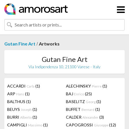
/
Gutan Fine Art
Artworks
Gutan Fine Art
Via Indipendenza 10, 21100 Varese - Italy
ACCARDI
(1)
ALECHINSKY
(1)
Carla
Pierre
ARP
(1)
BAJ
(25)
Hans
Enrico
BALTHUS
(1)
BASELITZ
(1)
Georg
BEUYS
(1)
BUFFET
(1)
Joseph
Bernard
BURRI
(1)
CALDER
(3)
Alberto
Alexander
CAMPIGLI
(1)
CAPOGROSSI
(12)
Massimo
Giuseppe