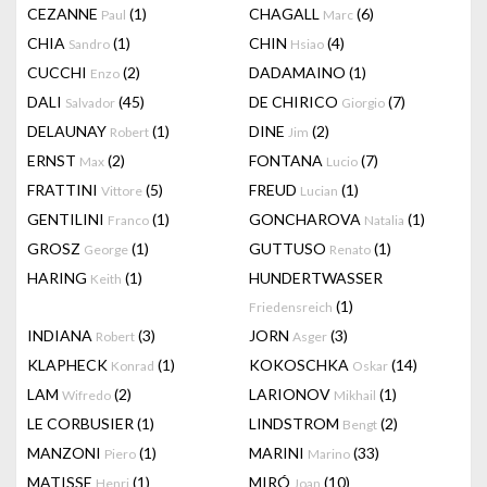
CEZANNE
(1)
CHAGALL
(6)
Paul
Marc
CHIA
(1)
CHIN
(4)
Sandro
Hsiao
CUCCHI
(2)
DADAMAINO
(1)
Enzo
DALI
(45)
DE CHIRICO
(7)
Salvador
Giorgio
DELAUNAY
(1)
DINE
(2)
Robert
Jim
ERNST
(2)
FONTANA
(7)
Max
Lucio
FRATTINI
(5)
FREUD
(1)
Vittore
Lucian
GENTILINI
(1)
GONCHAROVA
(1)
Franco
Natalia
GROSZ
(1)
GUTTUSO
(1)
George
Renato
HARING
(1)
HUNDERTWASSER
Keith
(1)
Friedensreich
INDIANA
(3)
JORN
(3)
Robert
Asger
KLAPHECK
(1)
KOKOSCHKA
(14)
Konrad
Oskar
LAM
(2)
LARIONOV
(1)
Wifredo
Mikhail
LE CORBUSIER
(1)
LINDSTROM
(2)
Bengt
MANZONI
(1)
MARINI
(33)
Piero
Marino
MATISSE
(1)
MIRÓ
(10)
Henri
Joan