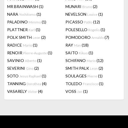
MR BRAINWASH
(1)
MUNARI
(2)
Bruno
NARA
(1)
NEVELSON
(1)
Yoshitomo
Louise
PALADINO
(1)
PICASSO
(12)
Mimmo
Pablo
PLATTNER
(1)
POLESELLO
(1)
Karl
Rogelio
POLK SMITH
(2)
POMODORO
(7)
Leon
Arnaldo
RADICE
(1)
RAY
(18)
Mario
Man
RENOIR
(1)
SAITO
(1)
Pierre-Auguste
Kikuo
SAVINIO
(1)
SCHIFANO
(12)
Alberto
Mario
SEVERINI
(2)
SMITH PALK
(2)
Gino
Leon
SOTO
(1)
SOULAGES
(1)
Jesus Raphael
Pierre
TANNING
(4)
TOLEDO
(1)
Dorothea
Francisco
VASARELY
(4)
VOSS
(1)
Victor
Jan