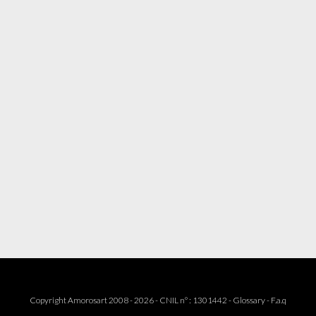
Copyright Amorosart 2008 - 2026 - CNIL n° : 1301442 -
Glossary
-
F.a.q