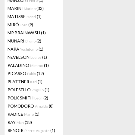
MANZONI
(1)
Piero
MARINI
(33)
Marino
MATISSE
(1)
Henri
MIRÓ
(9)
Joan
MR BRAINWASH
(1)
MUNARI
(2)
Bruno
NARA
(1)
Yoshitomo
NEVELSON
(1)
Louise
PALADINO
(1)
Mimmo
PICASSO
(12)
Pablo
PLATTNER
(1)
Karl
POLESELLO
(1)
Rogelio
POLK SMITH
(2)
Leon
POMODORO
(8)
Arnaldo
RADICE
(1)
Mario
RAY
(18)
Man
RENOIR
(1)
Pierre-Auguste