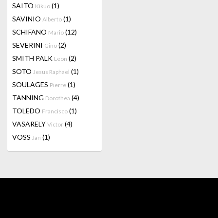
SAITO
(1)
Kikuo
SAVINIO
(1)
Alberto
SCHIFANO
(12)
Mario
SEVERINI
(2)
Gino
SMITH PALK
(2)
Leon
SOTO
(1)
Jesus Raphael
SOULAGES
(1)
Pierre
TANNING
(4)
Dorothea
TOLEDO
(1)
Francisco
VASARELY
(4)
Victor
VOSS
(1)
Jan