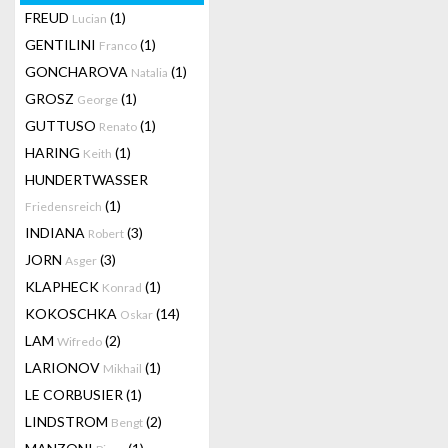
FREUD
(1)
Lucian
GENTILINI
(1)
Franco
GONCHAROVA
(1)
Natalia
GROSZ
(1)
George
GUTTUSO
(1)
Renato
HARING
(1)
Keith
HUNDERTWASSER
(1)
Friedensreich
INDIANA
(3)
Robert
JORN
(3)
Asger
KLAPHECK
(1)
Konrad
KOKOSCHKA
(14)
Oskar
LAM
(2)
Wifredo
LARIONOV
(1)
Mikhail
LE CORBUSIER
(1)
LINDSTROM
(2)
Bengt