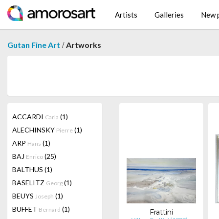
Artists
Galleries
New p
/
Gutan Fine Art
Artworks
ACCARDI
(1)
Carla
ALECHINSKY
(1)
Pierre
ARP
(1)
Hans
BAJ
(25)
Enrico
BALTHUS
(1)
BASELITZ
(1)
Georg
BEUYS
(1)
Joseph
BUFFET
(1)
Bernard
Frattini