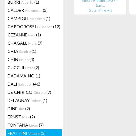
Vittore Frattini (1937) -
BURRI
(1)
Alberto
Sopr…
CALDER
(3)
Gutan Fine Art
Alexander
CAMPIGLI
(1)
Massimo
CAPOGROSSI
(12)
Giuseppe
CEZANNE
(1)
Paul
CHAGALL
(7)
Marc
CHIA
(1)
Sandro
CHIN
(4)
Hsiao
CUCCHI
(2)
Enzo
DADAMAINO
(1)
DALI
(46)
Salvador
DE CHIRICO
(7)
Giorgio
DELAUNAY
(1)
Robert
DINE
(2)
Jim
ERNST
(2)
Max
FONTANA
(7)
Lucio
FRATTINI
(5)
Vittore