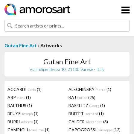
/
Gutan Fine Art
Artworks
Gutan Fine Art
Via Indipendenza 10, 21100 Varese - Italy
ACCARDI
(1)
ALECHINSKY
(1)
Carla
Pierre
ARP
(1)
BAJ
(25)
Hans
Enrico
BALTHUS
(1)
BASELITZ
(1)
Georg
BEUYS
(1)
BUFFET
(1)
Joseph
Bernard
BURRI
(1)
CALDER
(3)
Alberto
Alexander
CAMPIGLI
(1)
CAPOGROSSI
(12)
Massimo
Giuseppe