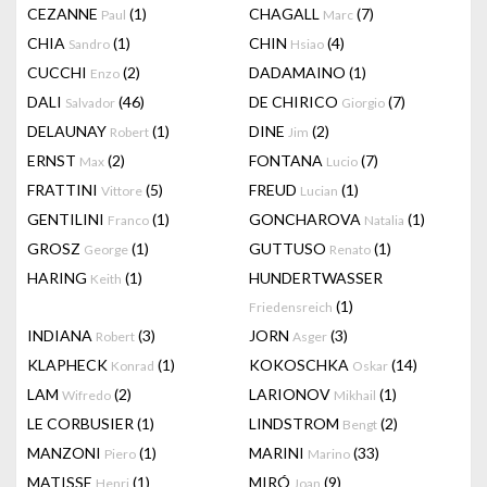
CEZANNE
(1)
CHAGALL
(7)
Paul
Marc
CHIA
(1)
CHIN
(4)
Sandro
Hsiao
CUCCHI
(2)
DADAMAINO
(1)
Enzo
DALI
(46)
DE CHIRICO
(7)
Salvador
Giorgio
DELAUNAY
(1)
DINE
(2)
Robert
Jim
ERNST
(2)
FONTANA
(7)
Max
Lucio
FRATTINI
(5)
FREUD
(1)
Vittore
Lucian
GENTILINI
(1)
GONCHAROVA
(1)
Franco
Natalia
GROSZ
(1)
GUTTUSO
(1)
George
Renato
HARING
(1)
HUNDERTWASSER
Keith
(1)
Friedensreich
INDIANA
(3)
JORN
(3)
Robert
Asger
KLAPHECK
(1)
KOKOSCHKA
(14)
Konrad
Oskar
LAM
(2)
LARIONOV
(1)
Wifredo
Mikhail
LE CORBUSIER
(1)
LINDSTROM
(2)
Bengt
MANZONI
(1)
MARINI
(33)
Piero
Marino
MATISSE
(1)
MIRÓ
(9)
Henri
Joan