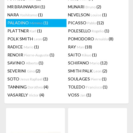
MR BRAINWASH
(1)
MUNARI
(2)
Bruno
NARA
(1)
NEVELSON
(1)
Yoshitomo
Louise
PALADINO
(1)
PICASSO
(12)
Mimmo
Pablo
PLATTNER
(1)
POLESELLO
(1)
Karl
Rogelio
POLK SMITH
(2)
POMODORO
(8)
Leon
Arnaldo
RADICE
(1)
RAY
(18)
Mario
Man
RENOIR
(1)
SAITO
(1)
Pierre-Auguste
Kikuo
SAVINIO
(1)
SCHIFANO
(12)
Alberto
Mario
SEVERINI
(2)
SMITH PALK
(2)
Gino
Leon
SOTO
(1)
SOULAGES
(1)
Jesus Raphael
Pierre
TANNING
(4)
TOLEDO
(1)
Dorothea
Francisco
VASARELY
(4)
VOSS
(1)
Victor
Jan