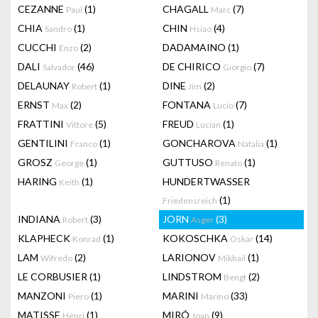
CEZANNE
(1)
CHAGALL
(7)
Paul
Marc
CHIA
(1)
CHIN
(4)
Sandro
Hsiao
CUCCHI
(2)
DADAMAINO
(1)
Enzo
DALI
(46)
DE CHIRICO
(7)
Salvador
Giorgio
DELAUNAY
(1)
DINE
(2)
Robert
Jim
ERNST
(2)
FONTANA
(7)
Max
Lucio
FRATTINI
(5)
FREUD
(1)
Vittore
Lucian
GENTILINI
(1)
GONCHAROVA
(1)
Franco
Natalia
GROSZ
(1)
GUTTUSO
(1)
George
Renato
HARING
(1)
HUNDERTWASSER
Keith
(1)
Friedensreich
INDIANA
(3)
JORN
(3)
Robert
Asger
KLAPHECK
(1)
KOKOSCHKA
(14)
Konrad
Oskar
LAM
(2)
LARIONOV
(1)
Wifredo
Mikhail
LE CORBUSIER
(1)
LINDSTROM
(2)
Bengt
MANZONI
(1)
MARINI
(33)
Piero
Marino
MATISSE
(1)
MIRÓ
(9)
Henri
Joan