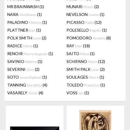
MR BRAINWASH
(1)
MUNARI
(2)
Bruno
NARA
(1)
NEVELSON
(1)
Yoshitomo
Louise
PALADINO
(1)
PICASSO
(12)
Mimmo
Pablo
PLATTNER
(1)
POLESELLO
(1)
Karl
Rogelio
POLK SMITH
(2)
POMODORO
(8)
Leon
Arnaldo
RADICE
(1)
RAY
(18)
Mario
Man
RENOIR
(1)
SAITO
(1)
Pierre-Auguste
Kikuo
SAVINIO
(1)
SCHIFANO
(12)
Alberto
Mario
SEVERINI
(2)
SMITH PALK
(2)
Gino
Leon
SOTO
(1)
SOULAGES
(1)
Jesus Raphael
Pierre
TANNING
(4)
TOLEDO
(1)
Dorothea
Francisco
VASARELY
(4)
VOSS
(1)
Victor
Jan