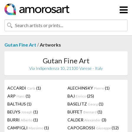
/
Gutan Fine Art
Artworks
Gutan Fine Art
Via Indipendenza 10, 21100 Varese - Italy
ACCARDI
(1)
ALECHINSKY
(1)
Carla
Pierre
ARP
(1)
BAJ
(25)
Hans
Enrico
BALTHUS
(1)
BASELITZ
(1)
Georg
BEUYS
(1)
BUFFET
(1)
Joseph
Bernard
BURRI
(1)
CALDER
(3)
Alberto
Alexander
CAMPIGLI
(1)
CAPOGROSSI
(12)
Massimo
Giuseppe