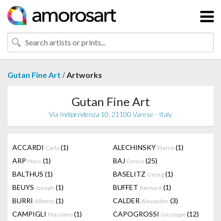
/
Gutan Fine Art
Artworks
Gutan Fine Art
Via Indipendenza 10, 21100 Varese - Italy
ACCARDI
(1)
ALECHINSKY
(1)
Carla
Pierre
ARP
(1)
BAJ
(25)
Hans
Enrico
BALTHUS
(1)
BASELITZ
(1)
Georg
BEUYS
(1)
BUFFET
(1)
Joseph
Bernard
BURRI
(1)
CALDER
(3)
Alberto
Alexander
CAMPIGLI
(1)
CAPOGROSSI
(12)
Massimo
Giuseppe