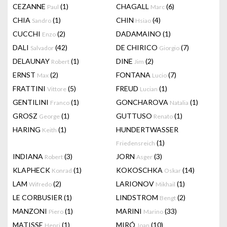
CEZANNE
(1)
CHAGALL
(6)
Paul
Marc
CHIA
(1)
CHIN
(4)
Sandro
Hsiao
CUCCHI
(2)
DADAMAINO
(1)
Enzo
DALI
(42)
DE CHIRICO
(7)
Salvador
Giorgio
DELAUNAY
(1)
DINE
(2)
Robert
Jim
ERNST
(2)
FONTANA
(7)
Max
Lucio
FRATTINI
(5)
FREUD
(1)
Vittore
Lucian
GENTILINI
(1)
GONCHAROVA
(1)
Franco
Natalia
GROSZ
(1)
GUTTUSO
(1)
George
Renato
HARING
(1)
HUNDERTWASSER
Keith
(1)
Friedensreich
INDIANA
(3)
JORN
(3)
Robert
Asger
KLAPHECK
(1)
KOKOSCHKA
(14)
Konrad
Oskar
LAM
(2)
LARIONOV
(1)
Wifredo
Mikhail
LE CORBUSIER
(1)
LINDSTROM
(2)
Bengt
MANZONI
(1)
MARINI
(33)
Piero
Marino
MATISSE
(1)
MIRÓ
(10)
Henri
Joan