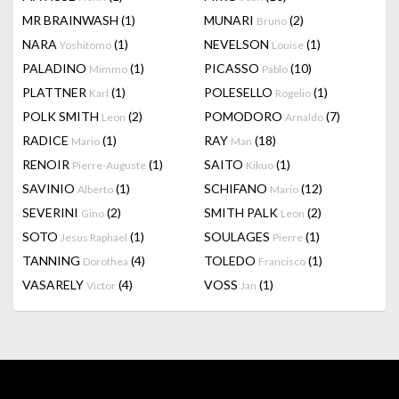
MR BRAINWASH
(1)
MUNARI
(2)
Bruno
NARA
(1)
NEVELSON
(1)
Yoshitomo
Louise
PALADINO
(1)
PICASSO
(10)
Mimmo
Pablo
PLATTNER
(1)
POLESELLO
(1)
Karl
Rogelio
POLK SMITH
(2)
POMODORO
(7)
Leon
Arnaldo
RADICE
(1)
RAY
(18)
Mario
Man
RENOIR
(1)
SAITO
(1)
Pierre-Auguste
Kikuo
SAVINIO
(1)
SCHIFANO
(12)
Alberto
Mario
SEVERINI
(2)
SMITH PALK
(2)
Gino
Leon
SOTO
(1)
SOULAGES
(1)
Jesus Raphael
Pierre
TANNING
(4)
TOLEDO
(1)
Dorothea
Francisco
VASARELY
(4)
VOSS
(1)
Victor
Jan