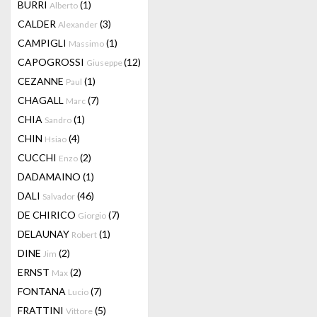
BURRI
(1)
Alberto
CALDER
(3)
Alexander
CAMPIGLI
(1)
Massimo
CAPOGROSSI
(12)
Giuseppe
CEZANNE
(1)
Paul
CHAGALL
(7)
Marc
CHIA
(1)
Sandro
CHIN
(4)
Hsiao
CUCCHI
(2)
Enzo
DADAMAINO
(1)
DALI
(46)
Salvador
DE CHIRICO
(7)
Giorgio
DELAUNAY
(1)
Robert
DINE
(2)
Jim
ERNST
(2)
Max
FONTANA
(7)
Lucio
FRATTINI
(5)
Vittore