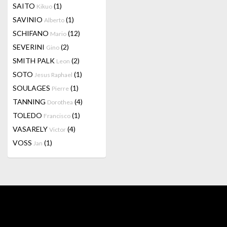
SAITO
(1)
Kikuo
SAVINIO
(1)
Alberto
SCHIFANO
(12)
Mario
SEVERINI
(2)
Gino
SMITH PALK
(2)
Leon
SOTO
(1)
Jesus Raphael
SOULAGES
(1)
Pierre
TANNING
(4)
Dorothea
TOLEDO
(1)
Francisco
VASARELY
(4)
Victor
VOSS
(1)
Jan