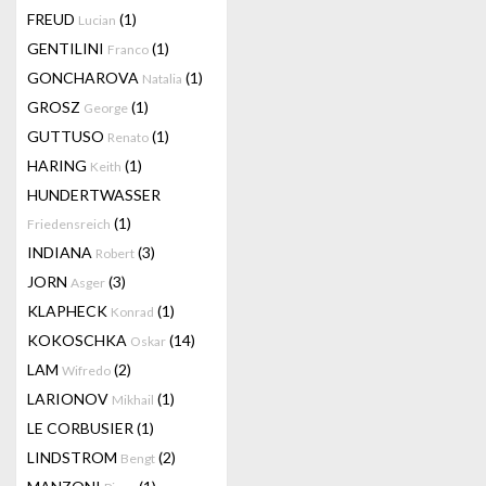
FREUD
(1)
Lucian
GENTILINI
(1)
Franco
GONCHAROVA
(1)
Natalia
GROSZ
(1)
George
GUTTUSO
(1)
Renato
HARING
(1)
Keith
HUNDERTWASSER
(1)
Friedensreich
INDIANA
(3)
Robert
JORN
(3)
Asger
KLAPHECK
(1)
Konrad
KOKOSCHKA
(14)
Oskar
LAM
(2)
Wifredo
LARIONOV
(1)
Mikhail
LE CORBUSIER
(1)
LINDSTROM
(2)
Bengt