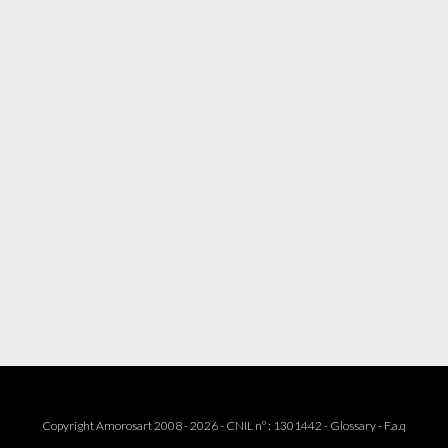
Copyright Amorosart 2008 - 2026 - CNIL n° : 1301442 -
Glossary
-
F.a.q