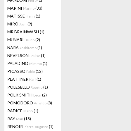
MANZONI
(1)
Piero
MARINI
(33)
Marino
MATISSE
(1)
Henri
MIRÓ
(9)
Joan
MR BRAINWASH
(1)
MUNARI
(2)
Bruno
NARA
(1)
Yoshitomo
NEVELSON
(1)
Louise
PALADINO
(1)
Mimmo
PICASSO
(12)
Pablo
PLATTNER
(1)
Karl
POLESELLO
(1)
Rogelio
POLK SMITH
(2)
Leon
POMODORO
(8)
Arnaldo
RADICE
(1)
Mario
RAY
(18)
Man
RENOIR
(1)
Pierre-Auguste