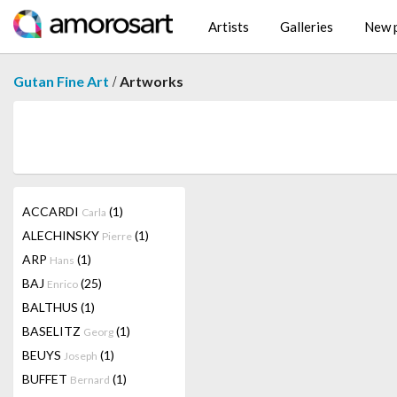
Artists
Galleries
New p
/
Gutan Fine Art
Artworks
ACCARDI
(1)
Carla
ALECHINSKY
(1)
Pierre
ARP
(1)
Hans
BAJ
(25)
Enrico
BALTHUS
(1)
BASELITZ
(1)
Georg
BEUYS
(1)
Joseph
BUFFET
(1)
Bernard