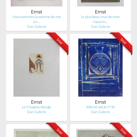
Ernst
Ernst
Nous sommes la somme de nos
Le plus beau mur de mon
en…
royaum…
Gsn Galerie
Gsn Galerie
Sold
Sold
Ernst
Ernst
Le Chapeau Rouge
XXème siècle n°10
Gsn Galerie
Gsn Galerie
Sold
Sold