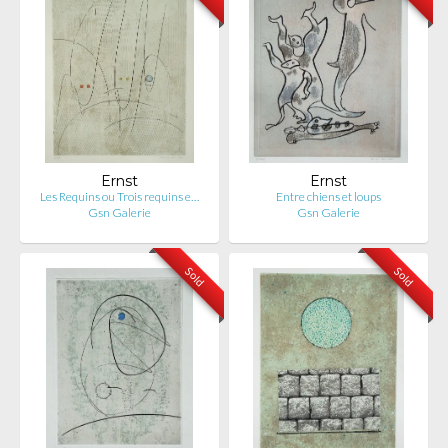
Ernst
Ernst
Les Requins ou Trois requins e…
Entre chiens et loups
Gsn Galerie
Gsn Galerie
Sold
Sold