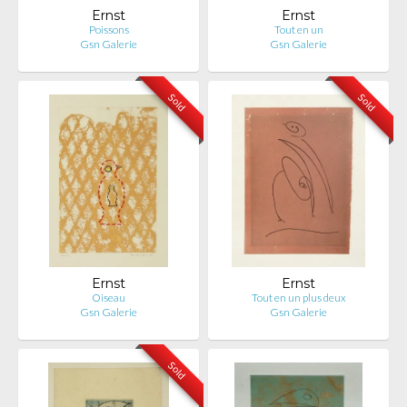
Ernst
Ernst
Poissons
Tout en un
Gsn Galerie
Gsn Galerie
Sold
Sold
Ernst
Ernst
Oiseau
Tout en un plus deux
Gsn Galerie
Gsn Galerie
Sold