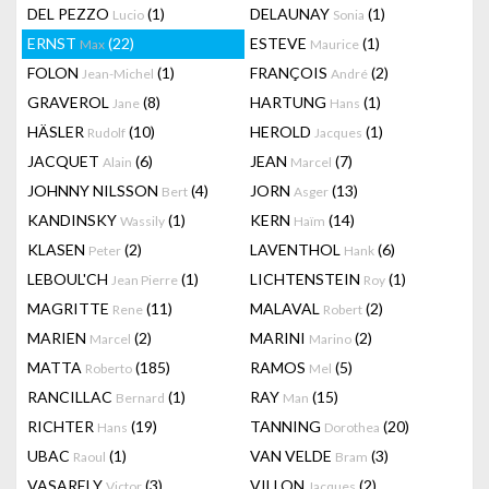
DEL PEZZO
(1)
DELAUNAY
(1)
Lucio
Sonia
ERNST
(22)
ESTEVE
(1)
Max
Maurice
FOLON
(1)
FRANÇOIS
(2)
Jean-Michel
André
GRAVEROL
(8)
HARTUNG
(1)
Jane
Hans
HÄSLER
(10)
HEROLD
(1)
Rudolf
Jacques
JACQUET
(6)
JEAN
(7)
Alain
Marcel
JOHNNY NILSSON
(4)
JORN
(13)
Bert
Asger
KANDINSKY
(1)
KERN
(14)
Wassily
Haïm
KLASEN
(2)
LAVENTHOL
(6)
Peter
Hank
LEBOUL'CH
(1)
LICHTENSTEIN
(1)
Jean Pierre
Roy
MAGRITTE
(11)
MALAVAL
(2)
Rene
Robert
MARIEN
(2)
MARINI
(2)
Marcel
Marino
MATTA
(185)
RAMOS
(5)
Roberto
Mel
RANCILLAC
(1)
RAY
(15)
Bernard
Man
RICHTER
(19)
TANNING
(20)
Hans
Dorothea
UBAC
(1)
VAN VELDE
(3)
Raoul
Bram
VASARELY
(3)
VILLON
(2)
Victor
Jacques