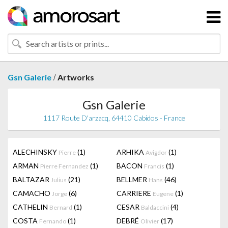
/
Gsn Galerie
Artworks
Gsn Galerie
1117 Route D'arzacq, 64410 Cabidos - France
ALECHINSKY
(1)
ARHIKA
(1)
Pierre
Avigdor
ARMAN
(1)
BACON
(1)
Pierre Fernandez
Francis
BALTAZAR
(21)
BELLMER
(46)
Julius
Hans
CAMACHO
(6)
CARRIERE
(1)
Jorge
Eugene
CATHELIN
(1)
CESAR
(4)
Bernard
Baldaccini
COSTA
(1)
DEBRÉ
(17)
Fernando
Olivier