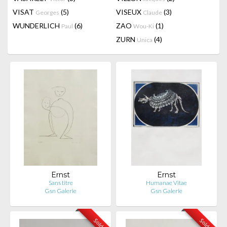
VISAT
(5)
VISEUX
(3)
Georges
Claude
WUNDERLICH
(6)
ZAO
(1)
Paul
Wou-Ki
ZURN
(4)
Unica
Ernst
Ernst
Sans titre
Humanae Vitae
Gsn Galerie
Gsn Galerie
Sold
Sold