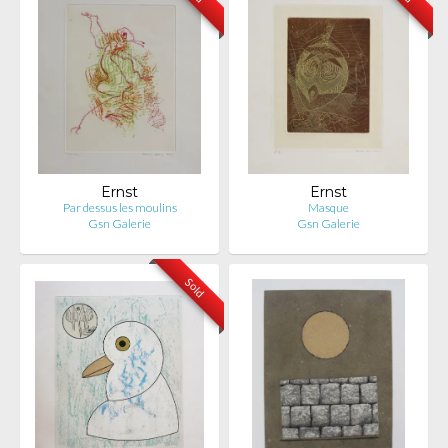
Ernst
Ernst
Par dessus les moulins
Masque
Gsn Galerie
Gsn Galerie
Sold