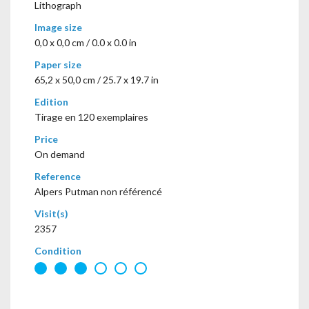
Lithograph
Image size
0,0 x 0,0 cm / 0.0 x 0.0 in
Paper size
65,2 x 50,0 cm / 25.7 x 19.7 in
Edition
Tirage en 120 exemplaires
Price
On demand
Reference
Alpers Putman non référencé
Visit(s)
2357
Condition