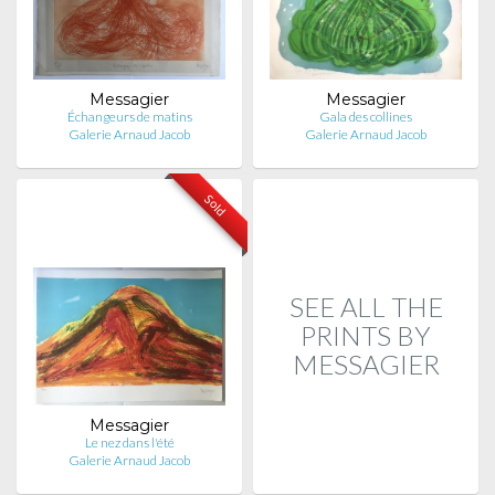
Messagier
Messagier
Échangeurs de matins
Gala des collines
Galerie Arnaud Jacob
Galerie Arnaud Jacob
Sold
SEE ALL THE
PRINTS BY
MESSAGIER
Messagier
Le nez dans l'été
Galerie Arnaud Jacob