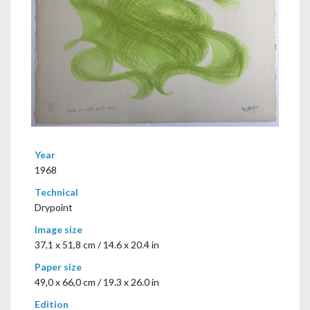
Year
1968
Technical
Drypoint
Image size
37,1 x 51,8 cm / 14.6 x 20.4 in
Paper size
49,0 x 66,0 cm / 19.3 x 26.0 in
Edition