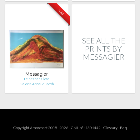
Sold
SEE ALL THE
PRINTS BY
MESSAGIER
Messagier
Le nez dans l'été
Galerie Arnaud Jacob
Copyright Amorosart 2008 - 2026 - CNIL n° : 1301442 -
Glossary
-
F.a.q