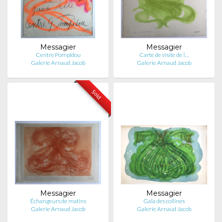
Messagier
Messagier
Centre Pompidou
Carte de visite de l…
Galerie Arnaud Jacob
Galerie Arnaud Jacob
Sold
Messagier
Messagier
Échangeurs de matins
Gala des collines
Galerie Arnaud Jacob
Galerie Arnaud Jacob