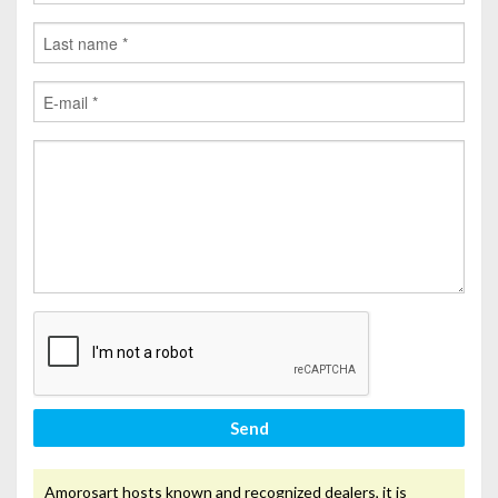
Send
Amorosart hosts known and recognized dealers, it is