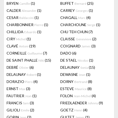
BRYEN
(1)
BUFFET
(25)
Camille
Bernard
CALDER
(1)
CARREY
(1)
Alexander
Georges
CESAR
(1)
CHAGALL
(4)
Baldaccini
Marc
CHARBONNIER
(1)
CHARCHOUNE
(1)
Pierre
Serge
CHILLIDA
(1)
CHU TEH CHUN
(7)
Eduardo
CIRY
(1)
CLAISSE
(2)
Michel
Genevieve
CLAVÉ
(19)
COIGNARD
(3)
Antoni
James
CORNEILLE
(7)
DADO
(6)
Guillaume
DE SAINT PHALLE
(15)
DE STAEL
(1)
Niki
Nicolas
DEBRÉ
(6)
DELAUNAY
(15)
Olivier
Sonia
DELAUNAY
(1)
DEWASNE
(1)
Robert
Jean
DORAZIO
(4)
DORNY
(8)
Piero
Bertrand
ERNST
(3)
ESTEVE
(8)
Max
Maurice
FAUTRIER
(1)
FOLON
(4)
Jean
Jean-Michel
FRANCIS
(3)
FRIEDLAENDER
(9)
Sam
Johnny
GILIOLI
(2)
GOETZ
(4)
Emile
Henri
GORIN
(2)
GUITET
(1)
Jean
James