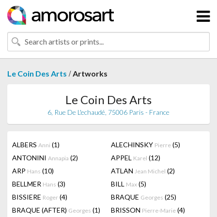
/
Le Coin Des Arts
Artworks
Le Coin Des Arts
6, Rue De L'echaudé, 75006 Paris - France
ALBERS
(1)
ALECHINSKY
(5)
Anni
Pierre
ANTONINI
(2)
APPEL
(12)
Annapia
Karel
ARP
(10)
ATLAN
(2)
Hans
Jean Michel
BELLMER
(3)
BILL
(5)
Hans
Max
BISSIERE
(4)
BRAQUE
(25)
Roger
Georges
BRAQUE (AFTER)
(1)
BRISSON
(4)
Georges
Pierre-Marie