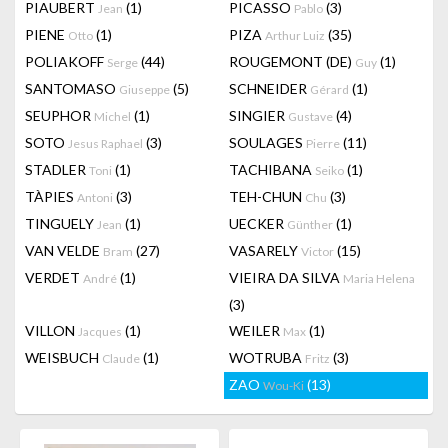
PIAUBERT
(1)
PICASSO
(3)
Jean
Pablo
PIENE
(1)
PIZA
(35)
Otto
Arthur Luiz
POLIAKOFF
(44)
ROUGEMONT (DE)
(1)
Serge
Guy
SANTOMASO
(5)
SCHNEIDER
(1)
Giuseppe
Gérard
SEUPHOR
(1)
SINGIER
(4)
Michel
Gustave
SOTO
(3)
SOULAGES
(11)
Jesus Raphael
Pierre
STADLER
(1)
TACHIBANA
(1)
Toni
Seiko
TÀPIES
(3)
TEH-CHUN
(3)
Antoni
Chu
TINGUELY
(1)
UECKER
(1)
Jean
Günther
VAN VELDE
(27)
VASARELY
(15)
Bram
Victor
VERDET
(1)
VIEIRA DA SILVA
André
Maria Helena
(3)
VILLON
(1)
WEILER
(1)
Jacques
Max
WEISBUCH
(1)
WOTRUBA
(3)
Claude
Fritz
ZAO
(13)
Wou-Ki