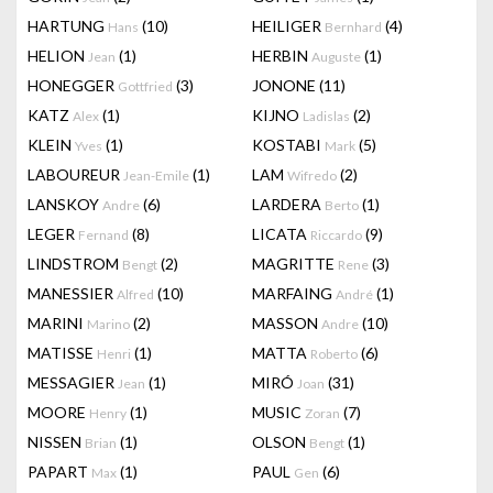
HARTUNG
(10)
HEILIGER
(4)
Hans
Bernhard
HELION
(1)
HERBIN
(1)
Jean
Auguste
HONEGGER
(3)
JONONE
(11)
Gottfried
KATZ
(1)
KIJNO
(2)
Alex
Ladislas
KLEIN
(1)
KOSTABI
(5)
Yves
Mark
LABOUREUR
(1)
LAM
(2)
Jean-Emile
Wifredo
LANSKOY
(6)
LARDERA
(1)
Andre
Berto
LEGER
(8)
LICATA
(9)
Fernand
Riccardo
LINDSTROM
(2)
MAGRITTE
(3)
Bengt
Rene
MANESSIER
(10)
MARFAING
(1)
Alfred
André
MARINI
(2)
MASSON
(10)
Marino
Andre
MATISSE
(1)
MATTA
(6)
Henri
Roberto
MESSAGIER
(1)
MIRÓ
(31)
Jean
Joan
MOORE
(1)
MUSIC
(7)
Henry
Zoran
NISSEN
(1)
OLSON
(1)
Brian
Bengt
PAPART
(1)
PAUL
(6)
Max
Gen