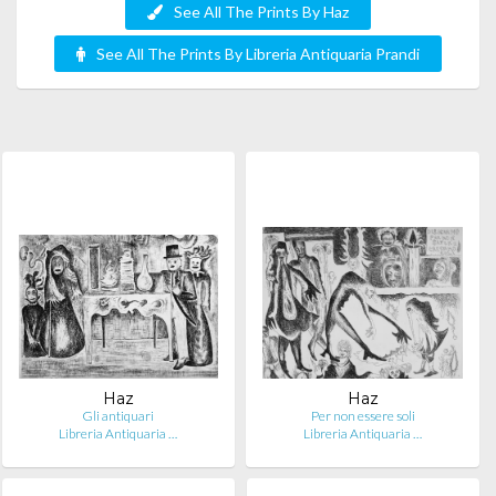
See All The Prints By Haz
See All The Prints By Libreria Antiquaria Prandi
Haz
Haz
Gli antiquari
Per non essere soli
Libreria Antiquaria …
Libreria Antiquaria …