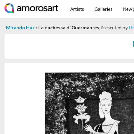
Artists
Galleries
New p
/
Mirando Haz
La duchessa di Guermantes
Presented by
Li