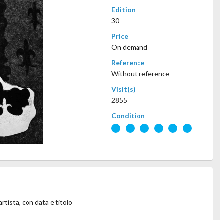
Edition
30
Price
On demand
Reference
Without reference
Visit(s)
2855
Condition
rtista, con data e titolo