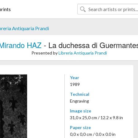
rints
breria Antiquaria Prandi
Mirando HAZ
- La duchessa di Guermante
Presented by
Libreria Antiquaria Prandi
Year
1989
Technical
Engraving
Image size
31,0 x 25,0 cm / 12.2 x 9.8 in
Paper size
0,0 x 0,0 cm / 0.0 x 0.0 in