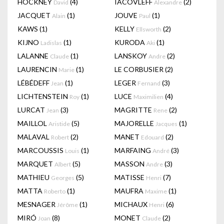
HOCKNEY
(4)
IACOVLEFF
(2)
David
Alexandre
JACQUET
(1)
JOUVE
(1)
Alain
Paul
KAWS
(1)
KELLY
(2)
Ellsworth
KIJNO
(1)
KURODA
(1)
Ladislas
Aki
LALANNE
(1)
LANSKOY
(2)
Claude
Andre
LAURENCIN
(1)
LE CORBUSIER
(2)
Marie
LÉBÉDEFF
(1)
LEGER
(3)
Jean
Fernand
LICHTENSTEIN
(1)
LUCE
(4)
Roy
Maximilien
LURCAT
(3)
MAGRITTE
(2)
Jean
Rene
MAILLOL
(5)
MAJORELLE
(1)
Aristide
Jacques
MALAVAL
(2)
MANET
(2)
Robert
Edouard
MARCOUSSIS
(1)
MARFAING
(3)
Louis
André
MARQUET
(5)
MASSON
(3)
Albert
Andre
MATHIEU
(5)
MATISSE
(7)
Georges
Henri
MATTA
(1)
MAUFRA
(1)
Roberto
Maxime
MESNAGER
(1)
MICHAUX
(6)
Jérôme
Henri
MIRÓ
(8)
MONET
(2)
Joan
Claude