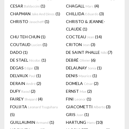
CESAR
(1)
CHAGALL
(4)
Baldaccini
Marc
CHAPMAN
(1)
CHILLIDA
(3)
Jake And Dinos
Eduardo
CHRISTO
(1)
CHRISTO & JEANNE-
Javacheff
CLAUDE
(1)
CHU TEH CHUN
(1)
COCTEAU
(14)
Jean
COUTAUD
(1)
CRITON
(3)
Lucien
Jean
DADO
(1)
DE SAINT PHALLE
(7)
Niki
DE STAEL
(1)
DEBRÉ
(6)
Nicolas
Olivier
DEGAS
(3)
DELAUNAY
(1)
Edgar
Sonia
DELVAUX
(1)
DENIS
(1)
Paul
Maurice
DERAIN
(2)
DOMELA
(2)
André
César
DUFY
(2)
ERNST
(2)
Raoul
Max
FAIREY
(4)
FINI
(1)
Shepard
Leonor
FOUJITA
GIACOMETTI
(3)
Leonard Tsuguharu
Alberto
(5)
GRIS
(1)
Juan
GUILLAUMIN
(1)
HARTUNG
(10)
Armand
Hans