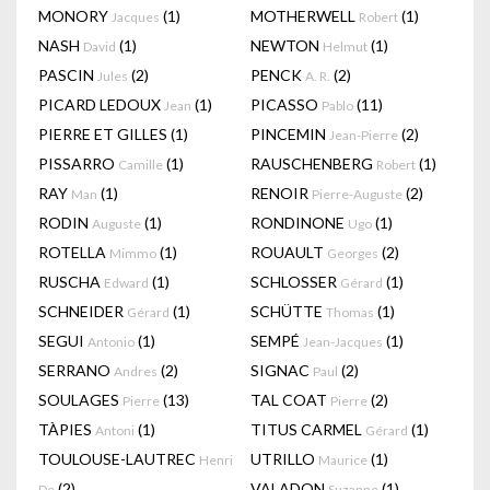
MONORY
(1)
MOTHERWELL
(1)
Jacques
Robert
NASH
(1)
NEWTON
(1)
David
Helmut
PASCIN
(2)
PENCK
(2)
Jules
A. R.
PICARD LEDOUX
(1)
PICASSO
(11)
Jean
Pablo
PIERRE ET GILLES
(1)
PINCEMIN
(2)
Jean-Pierre
PISSARRO
(1)
RAUSCHENBERG
(1)
Camille
Robert
RAY
(1)
RENOIR
(2)
Man
Pierre-Auguste
RODIN
(1)
RONDINONE
(1)
Auguste
Ugo
ROTELLA
(1)
ROUAULT
(2)
Mimmo
Georges
RUSCHA
(1)
SCHLOSSER
(1)
Edward
Gérard
SCHNEIDER
(1)
SCHÜTTE
(1)
Gérard
Thomas
SEGUI
(1)
SEMPÉ
(1)
Antonio
Jean-Jacques
SERRANO
(2)
SIGNAC
(2)
Andres
Paul
SOULAGES
(13)
TAL COAT
(2)
Pierre
Pierre
TÀPIES
(1)
TITUS CARMEL
(1)
Antoni
Gérard
TOULOUSE-LAUTREC
UTRILLO
(1)
Henri
Maurice
(2)
VALADON
(1)
De
Suzanne