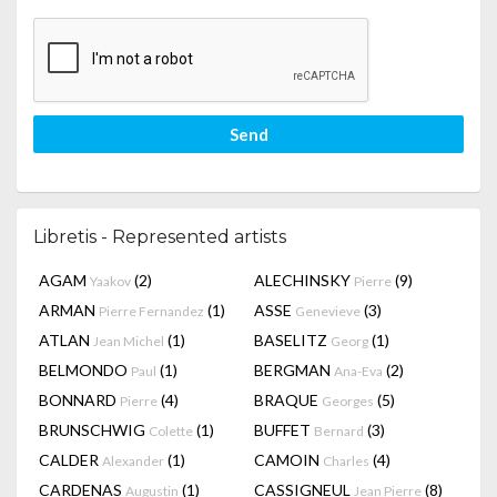
Send
Libretis - Represented artists
AGAM
(2)
ALECHINSKY
(9)
Yaakov
Pierre
ARMAN
(1)
ASSE
(3)
Pierre Fernandez
Genevieve
ATLAN
(1)
BASELITZ
(1)
Jean Michel
Georg
BELMONDO
(1)
BERGMAN
(2)
Paul
Ana-Eva
BONNARD
(4)
BRAQUE
(5)
Pierre
Georges
BRUNSCHWIG
(1)
BUFFET
(3)
Colette
Bernard
CALDER
(1)
CAMOIN
(4)
Alexander
Charles
CARDENAS
(1)
CASSIGNEUL
(8)
Augustin
Jean Pierre