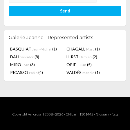
Send
Galerie Jeanne - Represented artists
BASQUIAT
(1)
CHAGALL
(1)
Jean-Michel
Marc
DALI
(8)
HIRST
(2)
Salvador
Damien
MIRÓ
(3)
OPIE
(5)
Joan
Julian
PICASSO
(4)
VALDÉS
(1)
Pablo
Manolo
Copyright Amorosart 2008 - 2026 - CNIL n° : 1301442 -
Glossary
-
F.a.q