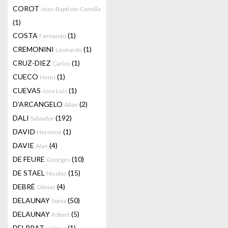
COROT
Jean-Baptiste-Camille
(1)
COSTA
(1)
Fernando
CREMONINI
(1)
Leonardo
CRUZ-DIEZ
(1)
Carlos
CUECO
(1)
Henri
CUEVAS
(1)
Jose Luis
D'ARCANGELO
(2)
Allan
DALI
(192)
Salvador
DAVID
(1)
Hermine
DAVIE
(4)
Alan
DE FEURE
(10)
Georges
DE STAEL
(15)
Nicolas
DEBRÉ
(4)
Olivier
DELAUNAY
(50)
Sonia
DELAUNAY
(5)
Robert
DELPRAT
(1)