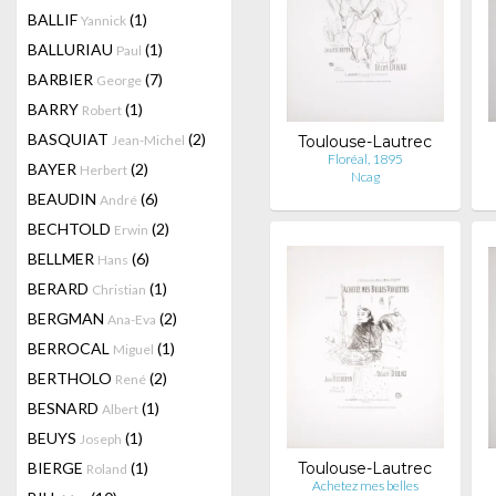
BALLIF
(1)
Yannick
BALLURIAU
(1)
Paul
BARBIER
(7)
George
BARRY
(1)
Robert
BASQUIAT
(2)
Jean-Michel
Toulouse-Lautrec
Floréal, 1895
BAYER
(2)
Herbert
Ncag
BEAUDIN
(6)
André
BECHTOLD
(2)
Erwin
BELLMER
(6)
Hans
BERARD
(1)
Christian
BERGMAN
(2)
Ana-Eva
BERROCAL
(1)
Miguel
BERTHOLO
(2)
René
BESNARD
(1)
Albert
BEUYS
(1)
Joseph
BIERGE
(1)
Toulouse-Lautrec
Roland
Achetez mes belles