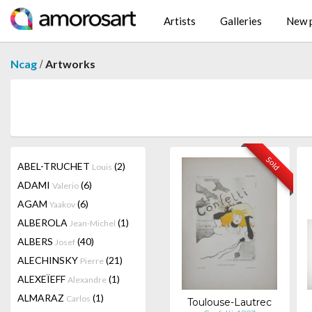
Artists
Galleries
New p
/
Ncag
Artworks
Sold
ABEL-TRUCHET
(2)
Louis
ADAMI
(6)
Valerio
AGAM
(6)
Yaakov
ALBEROLA
(1)
Jean-Michel
ALBERS
(40)
Josef
ALECHINSKY
(21)
Pierre
ALEXEÏEFF
(1)
Alexandre
ALMARAZ
(1)
Carlos
Toulouse-Lautrec