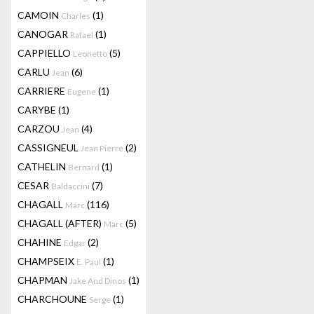
CAMOIN
(1)
Charles
CANOGAR
(1)
Rafael
CAPPIELLO
(5)
Leonetto
CARLU
(6)
Jean
CARRIERE
(1)
Eugene
CARYBE
(1)
CARZOU
(4)
Jean
CASSIGNEUL
(2)
Jean Pierre
CATHELIN
(1)
Bernard
CESAR
(7)
Baldaccini
CHAGALL
(116)
Marc
CHAGALL (AFTER)
(5)
Marc
CHAHINE
(2)
Edgar
CHAMPSEIX
(1)
E. Paul
CHAPMAN
(1)
Jake And Dinos
CHARCHOUNE
(1)
Serge