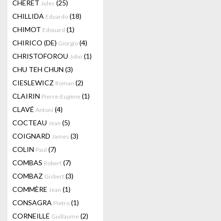
CHERET
(25)
Jules
CHILLIDA
(18)
Eduardo
CHIMOT
(1)
Edouard
CHIRICO (DE)
(4)
Giorgio
CHRISTOFOROU
(1)
John
CHU TEH CHUN
(3)
CIESLEWICZ
(2)
Roman
CLAIRIN
(1)
Pierre-Eugène
CLAVÉ
(4)
Antoni
COCTEAU
(5)
Jean
COIGNARD
(3)
James
COLIN
(7)
Paul
COMBAS
(7)
Robert
COMBAZ
(3)
Gisbert
COMMÈRE
(1)
Jean
CONSAGRA
(1)
Pietro
CORNEILLE
(2)
Guillaume