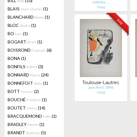
BILL
(10)
Max
violettes, …
Ncag
BLAIS
(1)
Jean-Charles
BLANCHARD
(1)
Remy
Sold
BLOC
(1)
André
BO
(1)
Lars
BOGART
(1)
Bram
BOISROND
(6)
François
BONA
(1)
BONFILS
(3)
Robert
BONNARD
(24)
Pierre
Toulouse-Lautrec
BONNEFOIT
(1)
Alain
Jane Avril, 1896
BOTT
(2)
Francis
Ncag
BOUCHÉ
(1)
Frederic
BOUTET
(14)
Henry
BRACQUEMOND
(1)
Felix
BRADLEY
(1)
Martin
BRANDT
(5)
Andreas