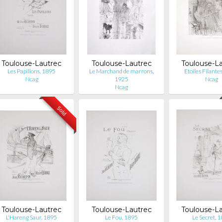
Toulouse-Lautrec
Toulouse-Lautrec
Toulouse-L
Les Papillons, 1895
Le Marchand de marrons,
Etoiles Filante
Ncag
1925
Ncag
Ncag
Sold
Toulouse-Lautrec
Toulouse-Lautrec
Toulouse-L
L'Hareng Saur, 1895
Le Fou, 1895
Le Secret, 