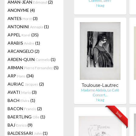
Confetti, 1897
AMAN-JEAN
(2)
Edmond
Ncag
ANONYME
(4)
ANTES
(3)
Horst
ANTONINI
(1)
Annapia
APPEL
(35)
Karel
ARABIS
(1)
Andre
ARCANGELO
(2)
ARDEN-QUIN
(1)
Carmelo
ARMAN
(5)
Pierre Fernandez
ARP
(34)
Hans
AURIAC
(2)
Jacques
Toulouse-Lautrec
Madame Abdala, Le Café
AVATI
(3)
Mario
Concert…
Ncag
BACH
(1)
Elvira
BACON
(2)
Francis
Sold
BAERTLING
(1)
Olle
BAJ
(9)
Enrico
BALDESSARI
(1)
John