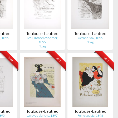
autrec
Toulouse-Lautrec
Toulouse-Lautrec
s, 1895
Les Hirondelles de mer,
Oceano Nox, 1895
1895
Ncag
Ncag
Sold
Sold
Sold
autrec
Toulouse-Lautrec
Toulouse-Lautrec
1895
La revue blanche, 1897
Reine de Joie, 1896