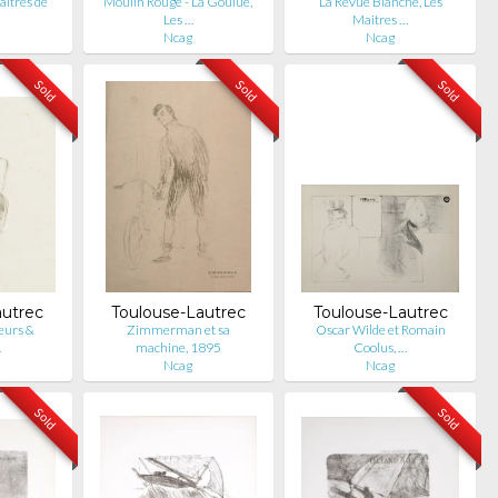
aitres de
Moulin Rouge - La Goulue,
La Revue Blanche, Les
Les …
Maitres …
Ncag
Ncag
Sold
Sold
Sold
autrec
Toulouse-Lautrec
Toulouse-Lautrec
teurs &
Zimmerman et sa
Oscar Wilde et Romain
…
machine, 1895
Coolus, …
Ncag
Ncag
Sold
Sold