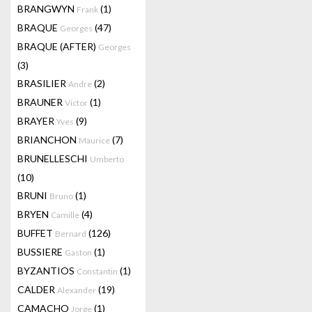
BRANGWYN
(1)
Frank
BRAQUE
(47)
Georges
BRAQUE (AFTER)
Georges
(3)
BRASILIER
(2)
Andre
BRAUNER
(1)
Victor
BRAYER
(9)
Yves
BRIANCHON
(7)
Maurice
BRUNELLESCHI
Umberto
(10)
BRUNI
(1)
Bruno
BRYEN
(4)
Camille
BUFFET
(126)
Bernard
BUSSIERE
(1)
Gaston
BYZANTIOS
(1)
Constantin
CALDER
(19)
Alexander
CAMACHO
(1)
Jorge