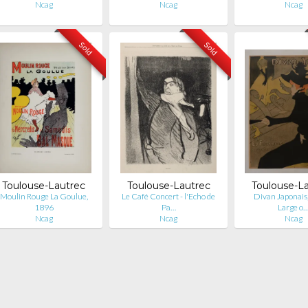
Ncag
Ncag
Ncag
Sold
Sold
Toulouse-Lautrec
Toulouse-Lautrec
Toulouse-L
Moulin Rouge La Goulue,
Le Café Concert - l'Echo de
Divan Japonais,
1896
Pa…
Large o
Ncag
Ncag
Ncag