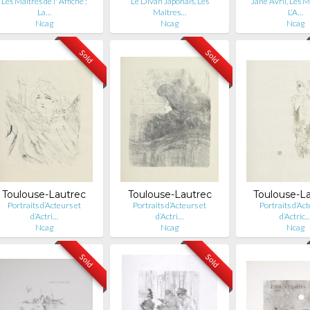
Les Maîtres de l' Affiche :
Le Divan Japonais, Les
Jane Avril, Les M
La…
Maitres…
L'A…
Ncag
Ncag
Ncag
Sold
Sold
Toulouse-Lautrec
Toulouse-Lautrec
Toulouse-L
Portraits d’Acteurs et
Portraits d’Acteurs et
Portraits d’Ac
d’Actri…
d’Actri…
d’Actric
Ncag
Ncag
Ncag
Sold
Sold