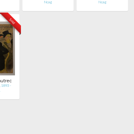
Ncag
Ncag
Sold
autrec
 1893 -
…