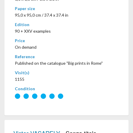
Paper size
95,0 x 95,0 cm / 37.4 x 37.4 in
Edition
90 + XXV examples
Price
On demand
Reference
Published on the catalogue "Big prints in Rome"
Visit(s)
1155
Condition