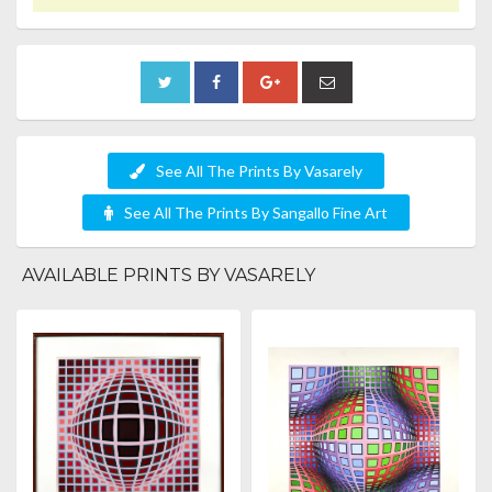
See All The Prints By Vasarely
See All The Prints By Sangallo Fine Art
AVAILABLE PRINTS BY VASARELY