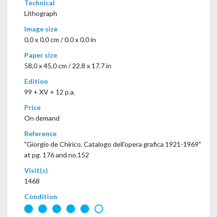
Technical
Lithograph
Image size
0,0 x 0,0 cm / 0.0 x 0.0 in
Paper size
58,0 x 45,0 cm / 22.8 x 17.7 in
Edition
99 + XV + 12 p.a.
Price
On demand
Reference
"Giorgio de Chirico. Catalogo dell'opera grafica 1921-1969"
at pg. 176 and no.152
Visit(s)
1468
Condition