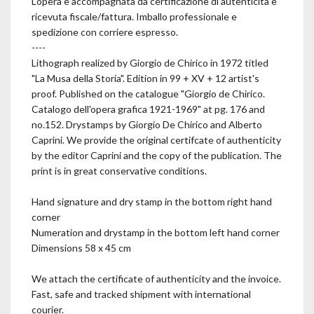
L'opera è accompagnata da certificazione di autenticità e
ricevuta fiscale/fattura. Imballo professionale e
spedizione con corriere espresso.
----
Lithograph realized by Giorgio de Chirico in 1972 titled
"La Musa della Storia". Edition in 99 + XV + 12 artist's
proof. Published on the catalogue "Giorgio de Chirico.
Catalogo dell'opera grafica 1921-1969" at pg. 176 and
no.152. Drystamps by Giorgio De Chirico and Alberto
Caprini. We provide the original certifcate of authenticity
by the editor Caprini and the copy of the publication. The
print is in great conservative conditions.
Hand signature and dry stamp in the bottom right hand
corner
Numeration and drystamp in the bottom left hand corner
Dimensions 58 x 45 cm
We attach the certificate of authenticity and the invoice.
Fast, safe and tracked shipment with international
courier.